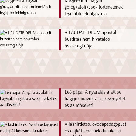
Megjelent a magyar
görögkatolikusok történetének
legújabb feldolgozása
A LAUDATE DEUM apostoli
buzdítás nem hivatalos
összefoglalója
Leó pápa: A nyaralás alatt se
hagyjuk magukra a szegényeket
és az időseket!
Álláshirdetés: óvodapedagógust
és dajkát keresnek dunakeszi