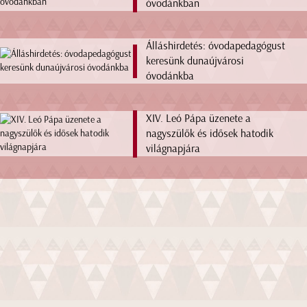
óvodánkban
Álláshirdetés: óvodapedagógust
keresünk dunaújvárosi
óvodánkba
XIV. Leó Pápa üzenete a
nagyszülők és idősek hatodik
világnapjára