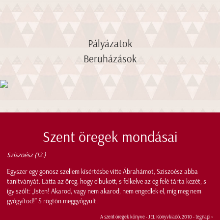
Pályázatok
Beruházások
Szent öregek mondásai
Sziszoész (12.)
Egyszer egy gonosz szellem kísértésbe vitte Ábrahámot, Sziszoész abba
tanítványát. Látta az öreg, hogy elbukott, s felkelve az ég felé tárta kezét, s
így szólt: „Isten! Akarod, vagy nem akarod, nem engedlek el, míg meg nem
gyógyítod!” S rögtön meggyógyult.
A szent öregek könyve - JEL Könyvkiadó, 2010 -
tegnapi >