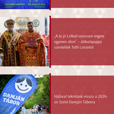
„A te jó Lelked vezessen engem
egyenes úton” – áldozópappá
szentelték Tóth Lórántot
Hálával tekintünk vissza a 2026-
os Szent Damján Táborra