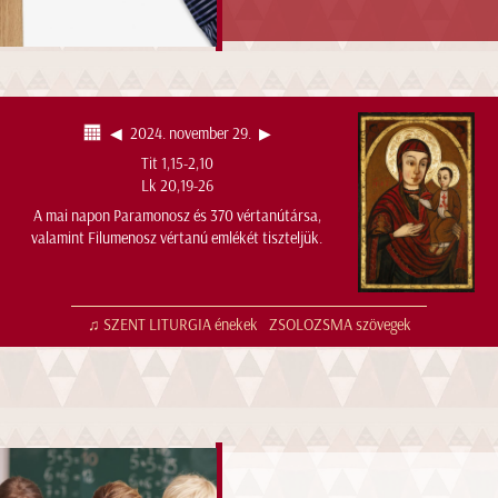
◀︎
2024. november 29.
▶︎
Tit 1,15-2,10
Lk 20,19-26
A mai napon Paramonosz és 370 vértanútársa,
valamint Filumenosz vértanú emlékét tiszteljük.
♫ SZENT LITURGIA énekek
ZSOLOZSMA szövegek