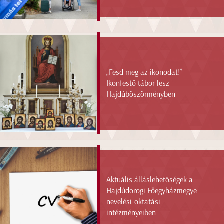
„Fesd meg az ikonodat!”
Ikonfestő tábor lesz
Hajdúböszörményben
Aktuális álláslehetőségek a
Hajdúdorogi Főegyházmegye
nevelési-oktatási
intézményeiben