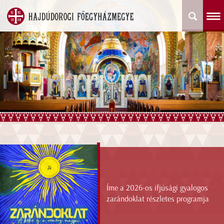
Íme a 2026-os ifjúsági gyalogos
zarándoklat részletes programja