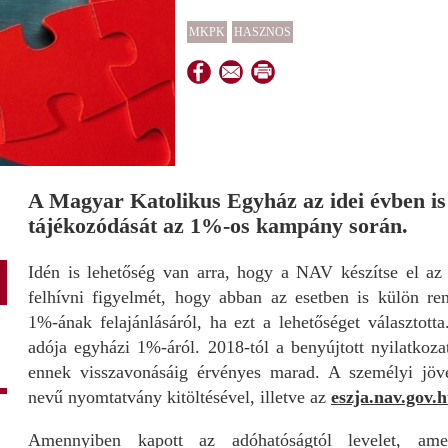
MKPK
HASZNOS
A Magyar Katolikus Egyház az idei évben is 
tájékozódását az 1%-os kampány során.
Idén is lehetőség van arra, hogy a NAV készítse el az 
felhívni figyelmét, hogy abban az esetben is külön re
1%-ának felajánlásáról, ha ezt a lehetőséget választott
adója egyházi 1%-áról. 2018-tól a benyújtott nyilatkoza
ennek visszavonásáig érvényes marad. A személyi 
nevű nyomtatvány kitöltésével, illetve az
eszja.nav.gov.
Amennyiben kapott az adóhatóságtól levelet, amel