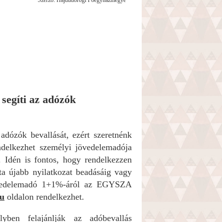
Szerző: Hajdúdorogi Főegyházmegye
segíti az adózók
adózók bevallását, ezért szeretnénk
ndelkezhet személyi jövedelemadója
a. Idén is fontos, hogy rendelkezzen
ta újabb nyilatkozat beadásáig vagy
jövedelemadó 1+1%-áról az EGYSZA
hu
oldalon rendelkezhet.
yben felajánlják az adóbevallás