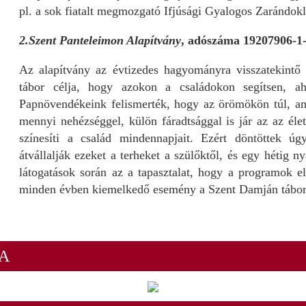
pl. a sok fiatalt megmozgató Ifjúsági Gyalogos Zarándokl
2.Szent Panteleimon Alapítvány
, adószáma 19207906-1-
Az alapítvány az évtizedes hagyományra visszatekintő
tábor célja, hogy azokon a családokon segítsen, a
Papnövendékeink felismerték, hogy az örömökön túl, am
mennyi nehézséggel, külön fáradtsággal is jár az az éle
színesíti a család mindennapjait. Ezért döntöttek 
átvállalják ezeket a terheket a szülőktől, és egy hétig 
látogatások során az a tapasztalat, hogy a programok e
minden évben kiemelkedő esemény a Szent Damján tábor
A