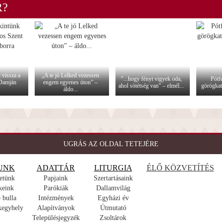
R?
 vissza a
„A te jó Lelked vezessen
"...hogy fényt vigyek oda,
Pótfe
 Damján
engem egyenes úton” –
ahol sötétség van" – elmél...
görögkat
áldo...
UGRÁS AZ OLDAL TETEJÉRE
UNK
ADATTÁR
LITURGIA
ÉLŐ KÖZVETÍTÉS
etünk
Papjaink
Szertartásaink
keink
Parókiák
Dallamvilág
 bulla
Intézmények
Egyházi év
kegyhely
Alapítványok
Útmutató
Településjegyzék
Zsoltárok