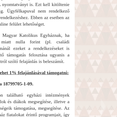
yomtatványt is. Ezt kell kitöltenie
-ig. Ügyfélkapuval nem rendelkező
 rendelkezéshez. Ebben az esetben az
line felület lehetőséget.
 a Magyar Katolikus Egyháznak, ha
iatt nulla forint (pl. családi
ánál ezeket a rendelkezéseket is
ítő támogatás felosztása ugyanis a
ról szóló felajánlás is beleszámít.
ehet 1% felajánlásával támogatni:
a 18799705-1-09.
n található egyházi intézmények
lok és diákok megsegítése, illetve a
kségeik támogatása, megsegítése. Az
 fiatalokat érintő programjait, így