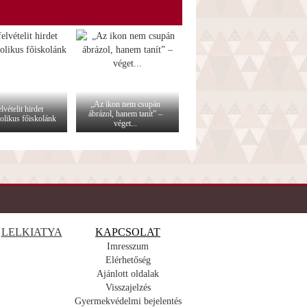
„Az ikon nem csupán
lvételit hirdet
ábrázol, hanem tanít” –
olikus főiskolánk
véget...
LELKIATYA
KAPCSOLAT
Imresszum
Elérhetőség
Ajánlott oldalak
Visszajelzés
Gyermekvédelmi bejelentés