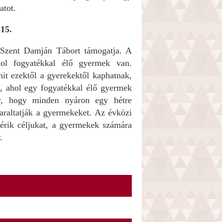
atot.
15.
 Szent Damján Tábort támogatja. A
hol fogyatékkal élő gyermek van.
it ezektől a gyerekektől kaphatnak,
t, ahol egy fogyatékkal élő gyermek
úgy, hogy minden nyáron egy hétre
nyaraltatják a gyermekeket. Az évközi
lérik céljukat, a gyermekek számára
.