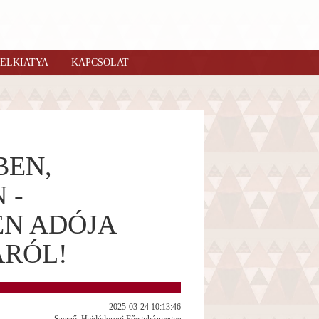
ELKIATYA
KAPCSOLAT
BEN,
 -
N ADÓJA
ÁRÓL!
2025-03-24 10:13:46