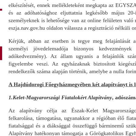
elkészítését, ennek mellékleteként megkapta az EGYSZA n
és az adóhatósághoz eljuttatnia legkésőbb május 20
személyeknek is lehetősége van az online felületen való
eszja.nav.gov.hu oldalon válassza a regisztráció nélküli on
Kérjük, abban az esetben is tegye meg felajánlását
személyi jövedelemadója bizonyos kedvezmények m
adókedvezmény). Az állam ugyanis a felajánlók szám
figyelembe veszi. Az egyházaknak biztosított kiegész
rendelkezők száma alapján történik, amelybe a nulla forint
A Hajdúdorogi Főegyházmegyében két alapítványt is l
1.Kelet-Magyarországi Fiatalokért Alapítvány
, adószám
Az alapítvány célja az Észak-Kelet Magyarországo
felkarolása, támogatása, ugyanakkor a régióban élő fiata
fiatalsággal és a diáksággal összefüggő bárminemű szü
Alapítvány hatékonyan támogatja a Görögkatolikus Egyház