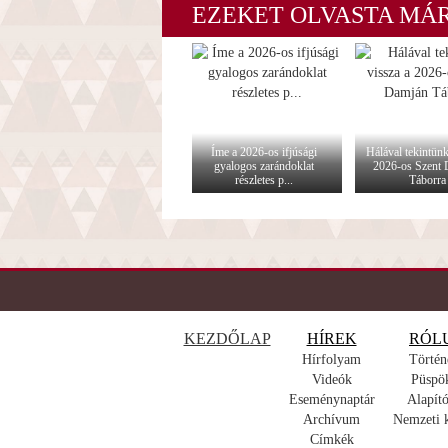
EZEKET OLVASTA MÁ
Íme a 2026-os ifjúsági
Hálával tekintünk
gyalogos zarándoklat
2026-os Szent
részletes p...
Táborra
KEZDŐLAP
HÍREK
RÓL
Hírfolyam
Történ
Videók
Püspö
Eseménynaptár
Alapító
Archívum
Nemzeti 
Címkék