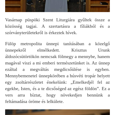
Vasárnap püspöki Szent Liturgiára gyűltek össze a
közösség tagjai. A szertartásra a fíliákból és a
szórványterületekről is érkeztek hívek.
Fülöp metropolita ünnepi tanításában a közelgő
ünnepekről elmélkedett. Krisztus Urunk
áldozócsütörtökön nemcsak fölmegy a mennybe, hanem
magával viszi a mi emberi természetünket is. Az ünnep
ezáltal a megváltás megdicsőülése is egyben.
Mennybemenetel ünnepkörében a húsvéti tropár helyett
egy zsoltárrészletet énekelünk: „Emelkedjél fel az
egekbe, Isten, és a te dicsőséged az egész földön”. Ez a
vers arra bíztat, hogy növekedjen bennünk a
feltámadása öröme és lelkülete.