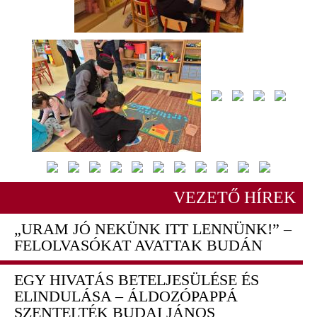
VEZETŐ HÍREK
„URAM JÓ NEKÜNK ITT LENNÜNK!” –
FELOLVASÓKAT AVATTAK BUDÁN
EGY HIVATÁS BETELJESÜLÉSE ÉS
ELINDULÁSA – ÁLDOZÓPAPPÁ
SZENTELTÉK BUDAI JÁNOS