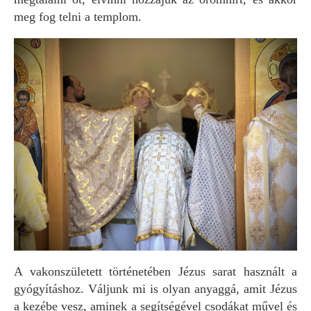
meg fog telni a templom.
A vakonszületett történetében Jézus sarat használt a
gyógyításhoz. Váljunk mi is olyan anyaggá, amit Jézus
a kezébe vesz, aminek a segítségével csodákat művel és