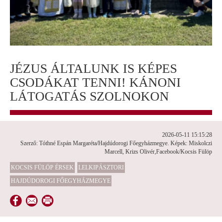
JÉZUS ÁLTALUNK IS KÉPES
CSODÁKAT TENNI! KÁNONI
LÁTOGATÁS SZOLNOKON
2026-05-11 15:15:28
Szerző: Tóthné Espán Margaréta/Hajdúdorogi Főegyházmegye. Képek: Miskolczi
Marcell, Krizs Olivér,Facebook/Kocsis Fülöp
KOCSIS FÜLÖP ÉRSEK
LELKIPÁSZTORI
HAJDÚDOROGI FŐEGYHÁZMEGYE