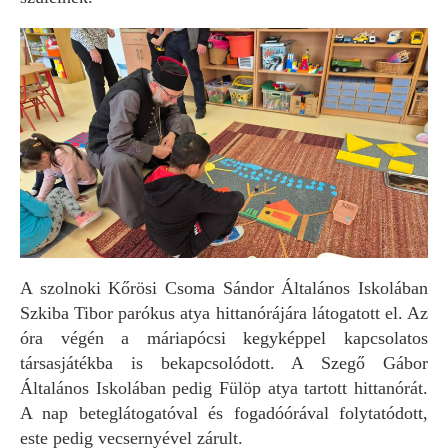
A szolnoki Kőrösi Csoma Sándor Általános Iskolában
Szkiba Tibor parókus atya hittanórájára látogatott el. Az
óra végén a máriapócsi kegyképpel kapcsolatos
társasjátékba is bekapcsolódott. A Szegő Gábor
Általános Iskolában pedig Fülöp atya tartott hittanórát.
A nap beteglátogatóval és fogadóórával folytatódott,
este pedig vecsernyével zárult.