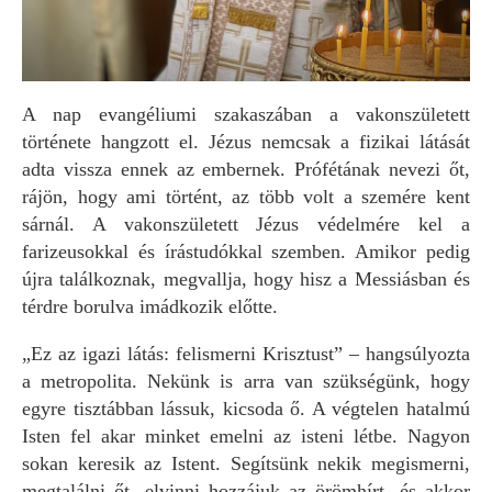
A nap evangéliumi szakaszában a vakonszületett
története hangzott el. Jézus nemcsak a fizikai látását
adta vissza ennek az embernek. Prófétának nevezi őt,
rájön, hogy ami történt, az több volt a szemére kent
sárnál. A vakonszületett Jézus védelmére kel a
farizeusokkal és írástudókkal szemben. Amikor pedig
újra találkoznak, megvallja, hogy hisz a Messiásban és
térdre borulva imádkozik előtte.
„Ez az igazi látás: felismerni Krisztust” – hangsúlyozta
a metropolita. Nekünk is arra van szükségünk, hogy
egyre tisztábban lássuk, kicsoda ő. A végtelen hatalmú
Isten fel akar minket emelni az isteni létbe. Nagyon
sokan keresik az Istent. Segítsünk nekik megismerni,
megtalálni őt, elvinni hozzájuk az örömhírt, és akkor