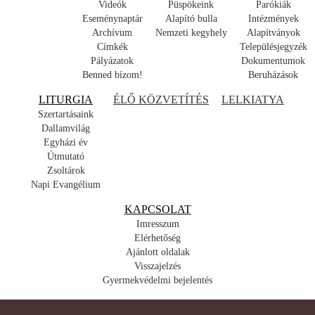
Videók
Püspökeink
Parókiák
Eseménynaptár
Alapító bulla
Intézmények
Archívum
Nemzeti kegyhely
Alapítványok
Címkék
Településjegyzék
Pályázatok
Dokumentumok
Benned bízom!
Beruházások
LITURGIA
ÉLŐ KÖZVETÍTÉS
LELKIATYA
Szertartásaink
Dallamvilág
Egyházi év
Útmutató
Zsoltárok
Napi Evangélium
KAPCSOLAT
Imresszum
Elérhetőség
Ajánlott oldalak
Visszajelzés
Gyermekvédelmi bejelentés