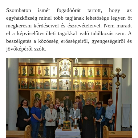
Szombaton ismét fogadóórát tartott, hogy az
egyházközség minél több tagjának lehetősége legyen őt
megkeresni kérdéseivel és észrevételeivel. Nem maradt
el a képviselőtestületi tagokkal való találkozás sem. A
beszélgetés a közösség erősségeiről, gyengeségeiről és
jövőképéről szólt.