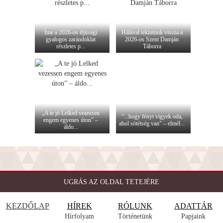
Íme a 2026-os ifjúsági
Hálával tekintünk vissza a
gyalogos zarándoklat
2026-os Szent Damján
részletes p...
Táborra
„A te jó Lelked vezessen
"...hogy fényt vigyek oda,
engem egyenes úton” –
ahol sötétség van" – elmél...
áldo...
UGRÁS AZ OLDAL TETEJÉRE
KEZDŐLAP
HÍREK
RÓLUNK
ADATTÁR
Hírfolyam
Történetünk
Papjaink