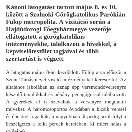
Kánoni látogatást tartott május 8. és 10.
között a Szolnoki Görögkatolikus Parókián
Fülöp metropolita. A vizitáció során a
Hajdúdorogi Főegyházmegye vezetője
ellátogatott a görögkatolikus
intézményekbe, találkozott a hívekkel, a
képviselőtestület tagjaival és több
szertartást is végzett.
A látogatás május 8-án kezdődött. Fülöp atya először a
Szent Tamás nevét viselő intézményeket kereste fel. Az
általános iskolában az aznap épp versmondóversenyre
készülő tanulókkal és néhány pedagógussal találkozott.
A gyerekek el is szavalták a versenyre megtanult
műveket. A háromcsoportos óvodában a kicsik verssel
és énekkel fogadták, a nagyobbaknál pedig arról folyt a
beszélgetés a lelki percek keretében, ki miért hálás a
szüleinek.