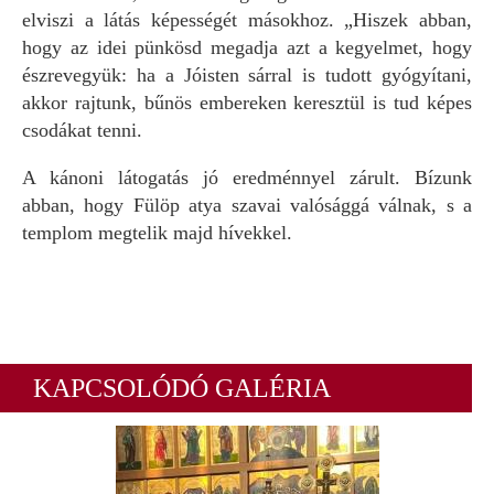
elviszi a látás képességét másokhoz. „Hiszek abban,
hogy az idei pünkösd megadja azt a kegyelmet, hogy
észrevegyük: ha a Jóisten sárral is tudott gyógyítani,
akkor rajtunk, bűnös embereken keresztül is tud képes
csodákat tenni.
A kánoni látogatás jó eredménnyel zárult. Bízunk
abban, hogy Fülöp atya szavai valósággá válnak, s a
templom megtelik majd hívekkel.
KAPCSOLÓDÓ GALÉRIA