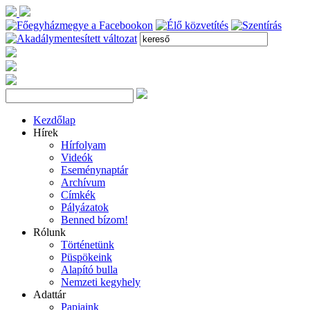
Kezdőlap
Hírek
Hírfolyam
Videók
Eseménynaptár
Archívum
Címkék
Pályázatok
Benned bízom!
Rólunk
Történetünk
Püspökeink
Alapító bulla
Nemzeti kegyhely
Adattár
Papjaink