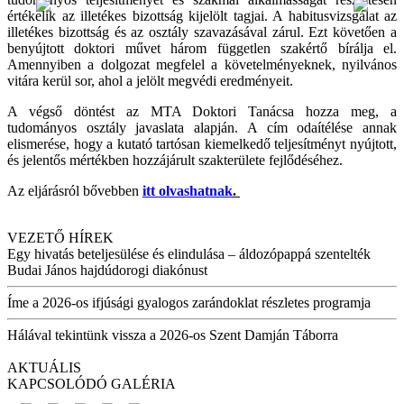
értékelik az illetékes bizottság kijelölt tagjai. A habitusvizsgálat az
illetékes bizottság és az osztály szavazásával zárul. Ezt követően a
benyújtott doktori művet három független szakértő bírálja el.
Amennyiben a dolgozat megfelel a követelményeknek, nyilvános
vitára kerül sor, ahol a jelölt megvédi eredményeit.
A végső döntést az MTA Doktori Tanácsa hozza meg, a
tudományos osztály javaslata alapján. A cím odaítélése annak
elismerése, hogy a kutató tartósan kiemelkedő teljesítményt nyújtott,
és jelentős mértékben hozzájárult szakterülete fejlődéséhez.
Az eljárásról bővebben
itt olvashatnak
.
VEZETŐ HÍREK
Egy hivatás beteljesülése és elindulása – áldozópappá szentelték
Budai János hajdúdorogi diakónust
Íme a 2026-os ifjúsági gyalogos zarándoklat részletes programja
Hálával tekintünk vissza a 2026-os Szent Damján Táborra
AKTUÁLIS
KAPCSOLÓDÓ GALÉRIA