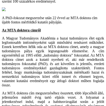
szerint 100 százalékos eredménnyel.
A PhD-fokozat megszerzése után 22 évvel az MTA doktora cím
újabb fontos mérföldkő kutatói pályáján.
Az MTA doktora címről
A Magyar Tudományos Akadémia a hazai tudományos élet egyik
legfontosabb intézményeként saját minősítési rendszert működtet.
Ennek keretében ítélik oda az MTA doktora címet, amely a magyar
tudományos pálya egyik legrangosabb elismerése. A cím
egyenértékű az 1995 előtti „tudomány doktora” fokozattal. Az MTA
doktora címet azok a kutató nyerheti el, aki már rendelkezik
tudományos fokozattal (PhD), és azt követően is jelentős, eredeti
tudományos eredményekkel gazdagította szakterületét. Fontos
feltétel, hogy munkássága tudományszakának mértékadó hazai és
nemzetközi tudományos körei előtt ismert és elismert legyen,
valamint kutatási eredményeit egy átfogó doktori műben foglalja
össze.
Az MTA doktora cím megszerzéséhez összetett, több lépcsőből álló,
jellemzően másfél évig tartó eljárás vezet. A folyamat a
jelentkezéssel indul, majd a habitusvizsgálat során a jelölt
tudományos teljesítményét és szakmai alkalmasságát részletesen