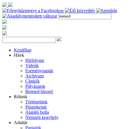
Kezdőlap
Hírek
Hírfolyam
Videók
Eseménynaptár
Archívum
Címkék
Pályázatok
Benned bízom!
Rólunk
Történetünk
Püspökeink
Alapító bulla
Nemzeti kegyhely
Adattár
Papjaink