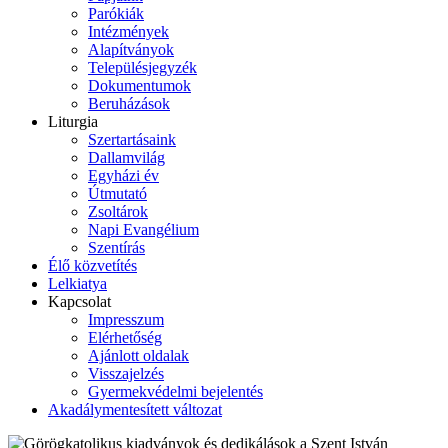
Parókiák
Intézmények
Alapítványok
Településjegyzék
Dokumentumok
Beruházások
Liturgia
Szertartásaink
Dallamvilág
Egyházi év
Útmutató
Zsoltárok
Napi Evangélium
Szentírás
Élő közvetítés
Lelkiatya
Kapcsolat
Impresszum
Elérhetőség
Ajánlott oldalak
Visszajelzés
Gyermekvédelmi bejelentés
Akadálymentesített változat