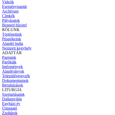
Videók
Eseménynaptár
Archívum
Címkék
Pályázatok
Benned bízom!
RÓLUNK
Történetünk
Püspökeink
Alapító bulla
Nemzeti kegyhely
ADATTÁR
Papjaink
Parókiák
Intézmények
Alapítványok
Településjegyzék
Dokumentumok
Beruházások
LITURGIA
Szertartásaink
Dallamvilág
Egyházi év
Útmutató
Zsoltárok