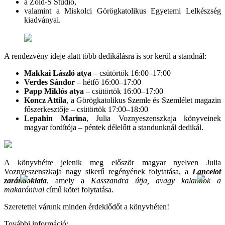
a Zöld-S Stúdió,
valamint a Miskolci Görögkatolikus Egyetemi Lelkészség
kiadványai.
A rendezvény ideje alatt több dedikálásra is sor kerül a standnál:
Makkai László atya
– csütörtök 16:00–17:00
Verdes Sándor
– hétfő 16:00–17:00
Papp Miklós atya
– csütörtök 16:00–17:00
Koncz Attila
, a Görögkatolikus Szemle és Szemlélet magazin
főszerkesztője – csütörtök 17:00–18:00
Lepahin Marina
, Julia Voznyeszenszkaja könyveinek
magyar fordítója – péntek délelőtt a standunknál dedikál.
A könyvhétre jelenik meg először magyar nyelven Julia
Voznyeszenszkaja nagy sikerű regényének folytatása, a
Lancelot
zarándoklata
, amely a
Kasszandra útja, avagy kalandok a
makarónival
című kötet folytatása.
Szeretettel várunk minden érdeklődőt a könyvhéten!
További információ: