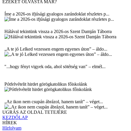
EZEKET OLVASTA MÁR?
Íme a 2026-os ifjúsági gyalogos zarándoklat részletes p...
Hálával tekintünk vissza a 2026-os Szent Damján Táborra
„A te jó Lelked vezessen engem egyenes úton” – áldo...
"...hogy fényt vigyek oda, ahol sötétség van" – elmél...
Pótfelvételit hirdet görögkatolikus főiskolánk
„Az ikon nem csupán ábrázol, hanem tanít” – véget...
UGRÁS AZ OLDAL TETEJÉRE
KEZDŐLAP
HÍREK
Hírfolyam