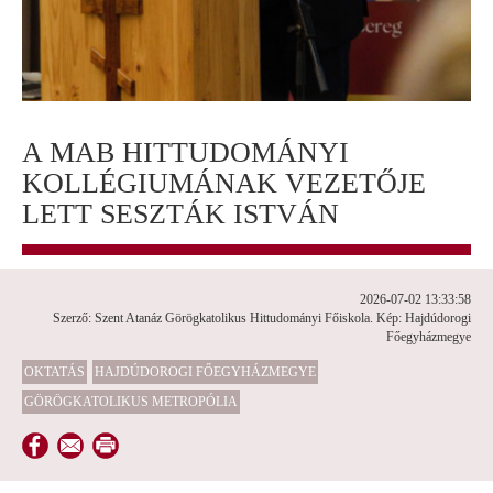
A MAB HITTUDOMÁNYI
KOLLÉGIUMÁNAK VEZETŐJE
LETT SESZTÁK ISTVÁN
2026-07-02 13:33:58
Szerző: Szent Atanáz Görögkatolikus Hittudományi Főiskola. Kép: Hajdúdorogi
Főegyházmegye
OKTATÁS
HAJDÚDOROGI FŐEGYHÁZMEGYE
GÖRÖGKATOLIKUS METROPÓLIA