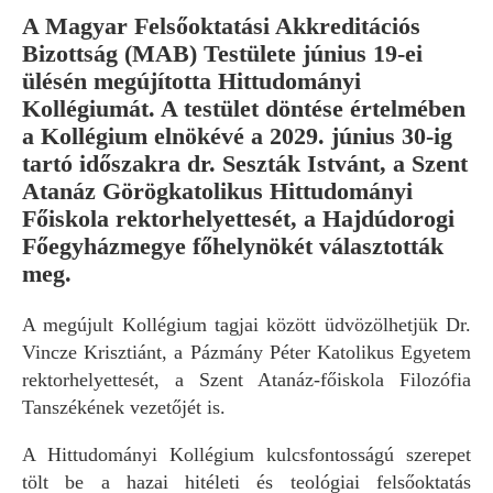
A Magyar Felsőoktatási Akkreditációs
Bizottság (MAB) Testülete június 19-ei
ülésén megújította Hittudományi
Kollégiumát. A testület döntése értelmében
a Kollégium elnökévé a 2029. június 30-ig
tartó időszakra dr. Seszták Istvánt, a Szent
Atanáz Görögkatolikus Hittudományi
Főiskola rektorhelyettesét, a Hajdúdorogi
Főegyházmegye főhelynökét választották
meg.
A megújult Kollégium tagjai között üdvözölhetjük Dr.
Vincze Krisztiánt, a Pázmány Péter Katolikus Egyetem
rektorhelyettesét, a Szent Atanáz-főiskola Filozófia
Tanszékének vezetőjét is.
A Hittudományi Kollégium kulcsfontosságú szerepet
tölt be a hazai hitéleti és teológiai felsőoktatás