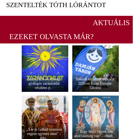
SZENTELTÉK TÓTH LÓRÁNTOT
AKTUÁLIS
EZEKET OLVASTA MÁR?
Íme a 2026-os ifjúsági
Hálával tekintünk vissza a
gyalogos zarándoklat
2026-os Szent Damján
részletes p...
Táborra
„A te jó Lelked vezessen
"...hogy fényt vigyek oda,
engem egyenes úton” –
ahol sötétség van" – elmél...
áldo...