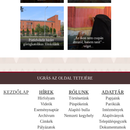
„Az ikon nem csupán
Pótfelvételit hirdet
ábrázol, hanem tanít” –
görögkatolikus főiskolánk
véget...
UGRÁS AZ OLDAL TETEJÉRE
KEZDŐLAP
HÍREK
RÓLUNK
ADATTÁR
Hírfolyam
Történetünk
Papjaink
Videók
Püspökeink
Parókiák
Eseménynaptár
Alapító bulla
Intézmények
Archívum
Nemzeti kegyhely
Alapítványok
Címkék
Településjegyzék
Pályázatok
Dokumentumok