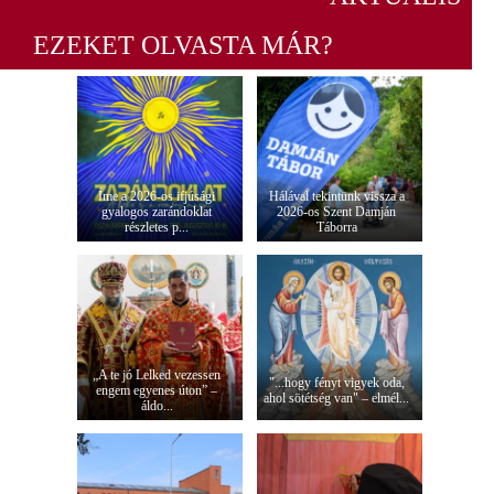
EZEKET OLVASTA MÁR?
Íme a 2026-os ifjúsági
Hálával tekintünk vissza a
gyalogos zarándoklat
2026-os Szent Damján
részletes p...
Táborra
„A te jó Lelked vezessen
"...hogy fényt vigyek oda,
engem egyenes úton” –
ahol sötétség van" – elmél...
áldo...