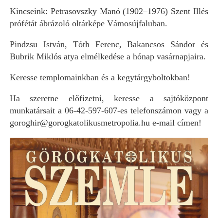
Kincseink: Petrasovszky Manó (1902–1976) Szent Illés
prófétát ábrázoló oltárképe Vámosújfaluban.
Pindzsu István, Tóth Ferenc, Bakancsos Sándor és
Bubrik Miklós atya elmélkedése a hónap vasárnapjaira.
Keresse templomainkban és a kegytárgyboltokban!
Ha szeretne előfizetni, keresse a sajtóközpont
munkatársait a 06-42-597-607-es telefonszámon vagy a
goroghir@gorogkatolikusmetropolia.hu e-mail címen!