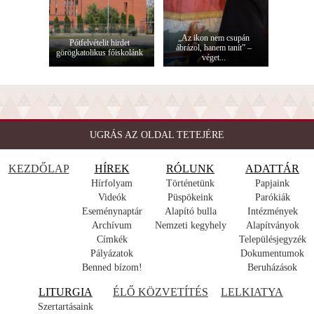
„Az ikon nem csupán
Pótfelvételit hirdet
ábrázol, hanem tanít” –
görögkatolikus főiskolánk
véget...
UGRÁS AZ OLDAL TETEJÉRE
KEZDŐLAP
HÍREK
RÓLUNK
ADATTÁR
Hírfolyam
Történetünk
Papjaink
Videók
Püspökeink
Parókiák
Eseménynaptár
Alapító bulla
Intézmények
Archívum
Nemzeti kegyhely
Alapítványok
Címkék
Településjegyzék
Pályázatok
Dokumentumok
Benned bízom!
Beruházások
LITURGIA
ÉLŐ KÖZVETÍTÉS
LELKIATYA
Szertartásaink