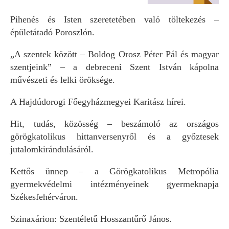
Pihenés és Isten szeretetében való töltekezés –
épületátadó Poroszlón.
„A szentek között – Boldog Orosz Péter Pál és magyar
szentjeink” – a debreceni Szent István kápolna
művészeti és lelki öröksége.
A Hajdúdorogi Főegyházmegyei Karitász hírei.
Hit, tudás, közösség – beszámoló az országos
görögkatolikus hittanversenyről és a győztesek
jutalomkirándulásáról.
Kettős ünnep – a Görögkatolikus Metropólia
gyermekvédelmi intézményeinek gyermeknapja
Székesfehérváron.
Szinaxárion: Szentéletű Hosszantűrő János.