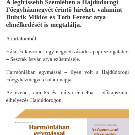
A legfrissebb Szemlében a Hajdúdorogi
Főegyházmegyét érintő híreket, valamint
Bubrik Miklós és Tóth Ferenc atya
elmélkedését is megtalálja.
A tartalomból:
Hála és köszönet egy negyedszázados papi szolgálatért
– Seszták István atya ezüstmiséje.
Harmóniában egymással – ilyen volt a Hajdúdorogi
Főegyházmegye családi napja.
Az üzenet, ami 65 év múlva ér célba – időkapszula-
elhelyezés Hajdúdorogon.