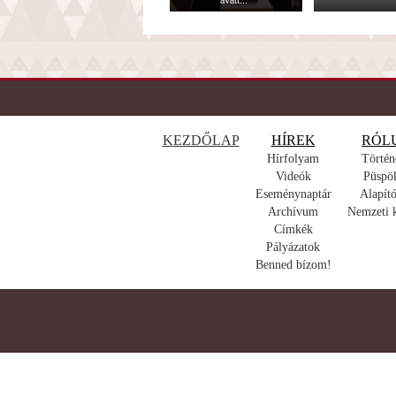
avatt...
KEZDŐLAP
HÍREK
RÓL
Hírfolyam
Történ
Videók
Püspö
Eseménynaptár
Alapító
Archívum
Nemzeti 
Címkék
Pályázatok
Benned bízom!