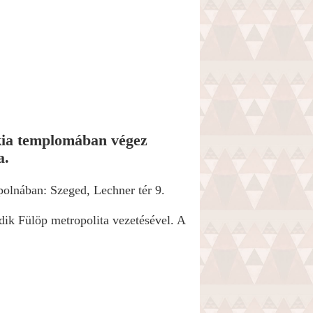
ókia templomában végez
a.
ápolnában: Szeged, Lechner tér 9.
dik Fülöp metropolita vezetésével. A