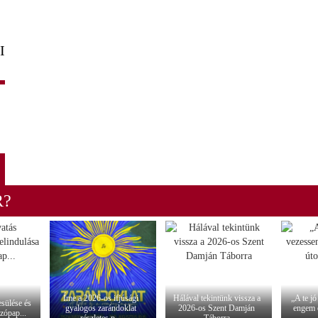
I
R?
Íme a 2026-os ifjúsági
Hálával tekintünk vissza a
„A te j
esülése és
gyalogos zarándoklat
2026-os Szent Damján
engem 
zópap...