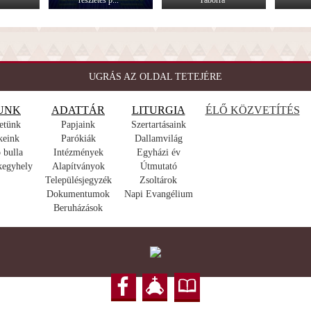
részletes p...
Táborra
UGRÁS AZ OLDAL TETEJÉRE
UNK
ADATTÁR
LITURGIA
ÉLŐ KÖZVETÍTÉS
etünk
Papjaink
Szertartásaink
keink
Parókiák
Dallamvilág
 bulla
Intézmények
Egyházi év
kegyhely
Alapítványok
Útmutató
Településjegyzék
Zsoltárok
Dokumentumok
Napi Evangélium
Beruházások