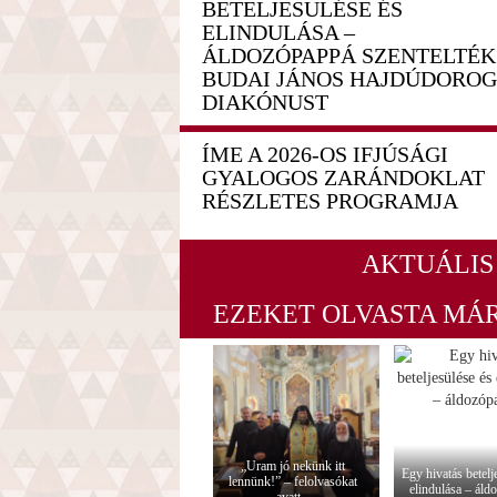
BETELJESÜLÉSE ÉS
ELINDULÁSA –
ÁLDOZÓPAPPÁ SZENTELTÉK
BUDAI JÁNOS HAJDÚDOROG
DIAKÓNUST
ÍME A 2026-OS IFJÚSÁGI
GYALOGOS ZARÁNDOKLAT
RÉSZLETES PROGRAMJA
AKTUÁLIS
EZEKET OLVASTA MÁ
„Uram jó nekünk itt
Egy hivatás betelj
lennünk!” – felolvasókat
elindulása – áldo