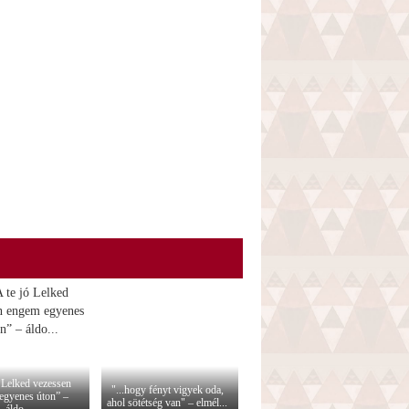
ó Lelked vezessen
"...hogy fényt vigyek oda,
egyenes úton” –
ahol sötétség van" – elmél...