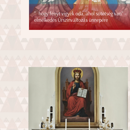
"...hogy fényt vigyek oda, ahol sötétség van" –
elmélkedés Úrszínváltozás ünnepére