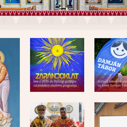
Íme a 2026-os ifjúsági gyalogos
Hálával tekintünk vis
zarándoklat részletes programja
os Szent Damján Táb