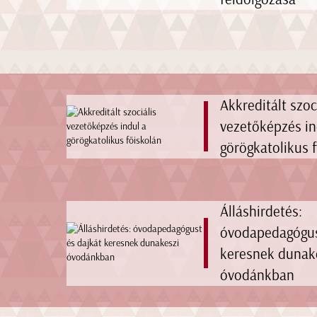
Akkreditált szoc
vezetőképzés in
görögkatolikus 
Álláshirdetés:
óvodapedagógus
keresnek dunak
óvodánkban