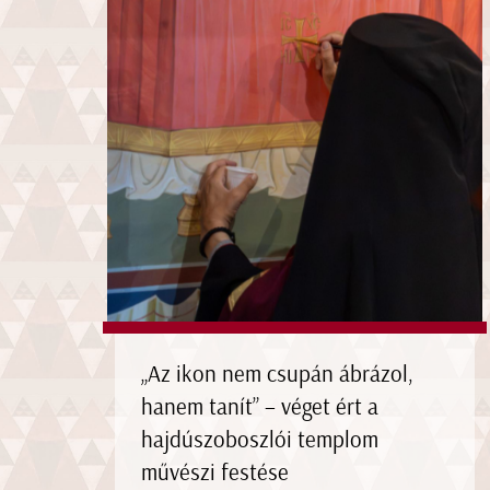
„Az ikon nem csupán ábrázol,
hanem tanít” – véget ért a
hajdúszoboszlói templom
művészi festése