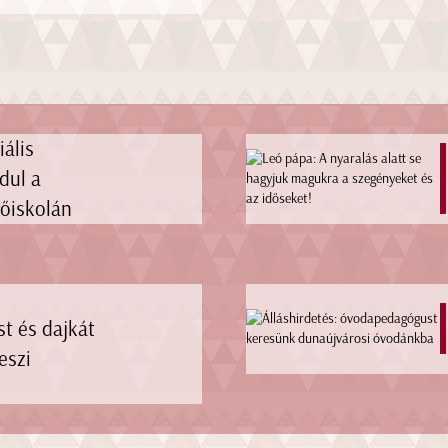
iális
dul a
főiskolán
t és dajkát
eszi