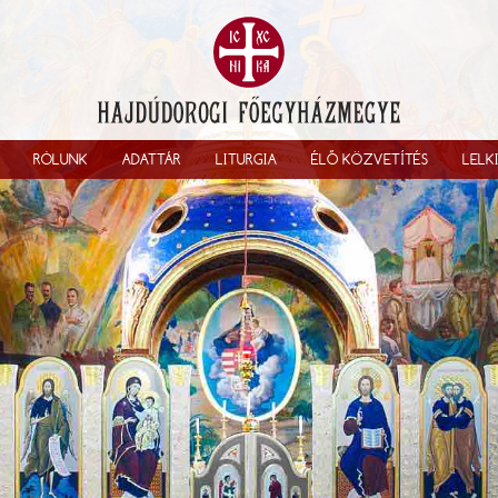
RÓLUNK
ADATTÁR
LITURGIA
ÉLŐ KÖZVETÍTÉS
LELK