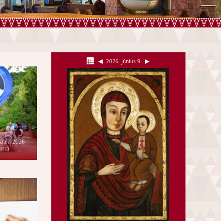
◀︎
2026. június 9.
▶︎
sza a 2026-
orra