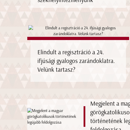
Elindult a regisztráció a 24.
ifjúsági gyalogos zarándoklatra.
Velünk tartasz?
Megjelent a ma
görögkatolikuso
történetének le
feldolgozása