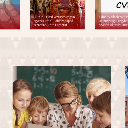
„A te jó Lelked vezessen engem
Aktuális álláslehetős
egyenes úton” – áldozópappá
Hajdúdorogi Főegyhá
szentelték Tóth Lórántot
nevelési-oktatási int