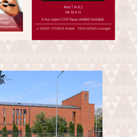
Róm 7,14-8,2
Mt 10,9-15
égek a
A mai napon Cirill főpap emlékét tiszteljük.
zmegye
ézményeiben
♫ SZENT LITURGIA énekek
ZSOLOZSMA szövegek