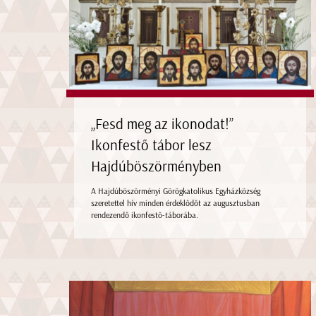
„Fesd meg az ikonodat!”
Ikonfestő tábor lesz
Hajdúböszörményben
A Hajdúböszörményi Görögkatolikus Egyházközség
szeretettel hív minden érdeklődőt az augusztusban
rendezendő ikonfestő-táborába.