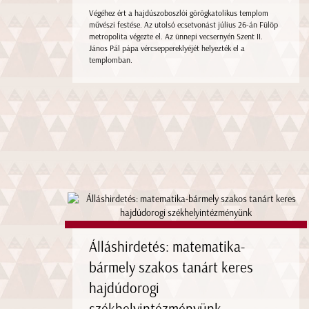
Végéhez ért a hajdúszoboszlói görögkatolikus templom
művészi festése. Az utolsó ecsetvonást július 26-án Fülöp
metropolita végezte el. Az ünnepi vecsernyén Szent II.
János Pál pápa vércseppereklyéjét helyezték el a
templomban.
Álláshirdetés: matematika-
bármely szakos tanárt keres
hajdúdorogi
székhelyintézményünk