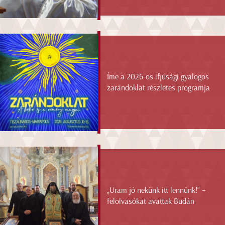
Íme a 2026-os ifjúsági gyalogos
zarándoklat részletes programja
„Uram jó nekünk itt lennünk!” –
felolvasókat avattak Budán