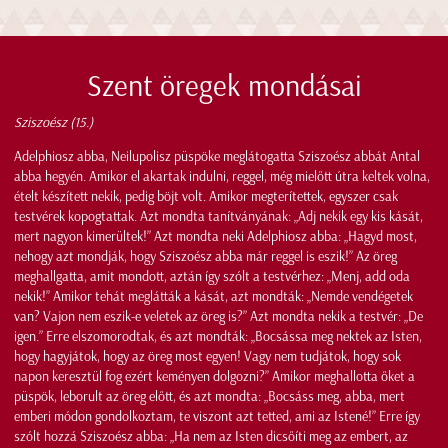
Szent öregek mondásai
Sziszoész (15.)
Adelphiosz abba, Neilupolisz püspöke meglátogatta Sziszoész abbát Antal
abba hegyén. Amikor el akartak indulni, reggel, még mielőtt útra keltek volna,
ételt készített nekik, pedig böjt volt. Amikor megterítettek, egyszer csak
testvérek kopogtattak. Azt mondta tanítványának: „Adj nekik egy kis kását,
mert nagyon kimerültek!” Azt mondta neki Adelphiosz abba: „Hagyd most,
nehogy azt mondják, hogy Sziszoész abba már reggel is eszik!” Az öreg
meghallgatta, amit mondott, aztán így szólt a testvérhez: „Menj, add oda
nekik!” Amikor tehát meglátták a kását, azt mondták: „Nemde vendégetek
van? Vajon nem eszik-e veletek az öreg is?” Azt mondta nekik a testvér: „De
igen.” Erre elszomorodtak, és azt mondták: „Bocsássa meg nektek az Isten,
hogy hagyjátok, hogy az öreg most egyen! Vagy nem tudjátok, hogy sok
napon keresztül fog ezért keményen dolgozni?” Amikor meghallotta őket a
püspök, leborult az öreg előtt, és azt mondta: „Bocsáss meg, abba, mert
emberi módon gondolkoztam, te viszont azt tetted, ami az Istené!” Erre így
szólt hozzá Sziszoész abba: „Ha nem az Isten dicsőíti meg az embert, az