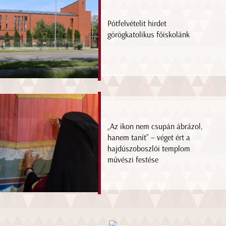
Pótfelvételit hirdet
görögkatolikus főiskolánk
„Az ikon nem csupán ábrázol,
hanem tanít” – véget ért a
hajdúszoboszlói templom
művészi festése