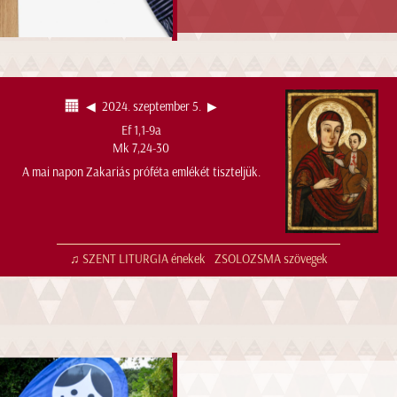
◀︎
2024. szeptember 5.
▶︎
Ef 1,1-9a
Mk 7,24-30
A mai napon Zakariás próféta emlékét tiszteljük.
♫ SZENT LITURGIA énekek
ZSOLOZSMA szövegek