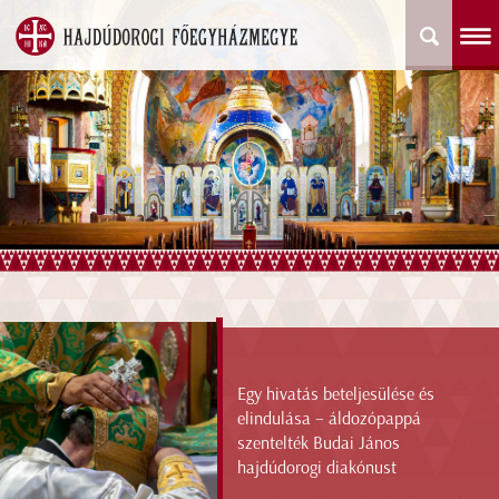
Egy hivatás beteljesülése és
elindulása – áldozópappá
szentelték Budai János
hajdúdorogi diakónust