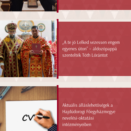
„A te jó Lelked vezessen engem
egyenes úton” – áldozópappá
szentelték Tóth Lórántot
Aktuális álláslehetőségek a
Hajdúdorogi Főegyházmegye
nevelési-oktatási
intézményeiben