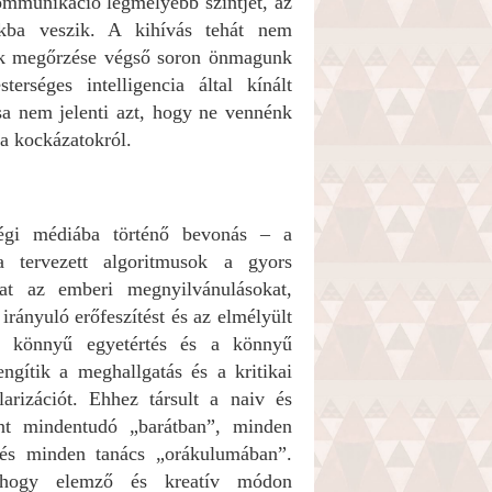
mmunikáció legmélyebb szintjét, az
tokba veszik. A kihívás tehát nem
gok megőrzése végső soron önmagunk
erséges intelligencia által kínált
sa nem jelenti azt, hogy ne vennénk
 a kockázatokról.
égi médiába történő bevonás – a
a tervezett algoritmusok a gyors
at az emberi megnyilvánulásokat,
irányuló erőfeszítést és az elmélyült
 a könnyű egyetértés és a könnyű
ngítik a meghallgatás és a kritikai
arizációt. Ehhez társult a naiv és
int mindentudó „barátban”, minden
 és minden tanács „orákulumában”.
, hogy elemző és kreatív módon