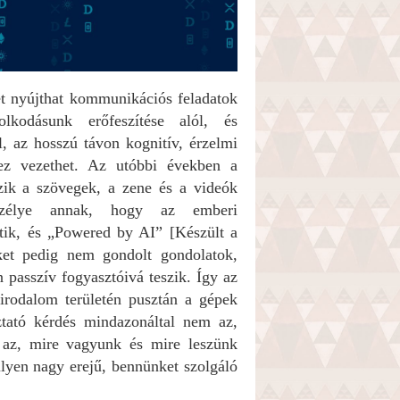
et nyújthat kommunikációs feladatok
kodásunk erőfeszítése alól, és
l, az hosszú távon kognitív, érzelmi
ez vezethet. Az utóbbi években a
szik a szövegek, a zene és a videók
veszélye annak, hogy az emberi
ítik, és „Powered by AI” [Készült a
eket pedig nem gondolt gondolatok,
n passzív fogyasztóivá teszik. Így az
rodalom területén pusztán a gépek
ztató kérdés mindazonáltal nem az,
az, mire vagyunk és mire leszünk
lyen nagy erejű, bennünket szolgáló