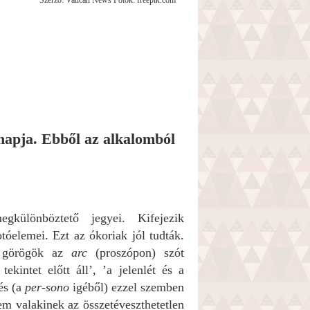
Szerző: Vatican News Fotók: freepik.com
napja. Ebből az alkalomból
ülönböztető jegyei. Kifejezik
otóelemei. Ezt az ókoriak jól tudták.
i görögök az
arc
(proszópon) szót
tekintet előtt áll’, ’a jelenlét és a
és (a
per-sono
igéből) ezzel szemben
m valakinek az összetéveszthetetlen