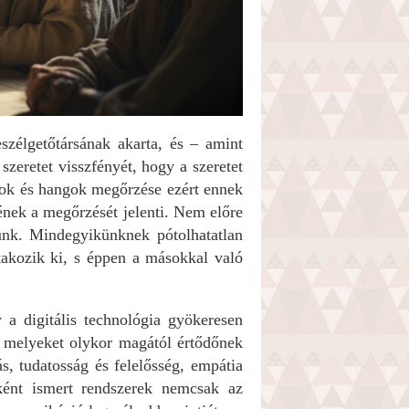
eszélgetőtársának akarta, és – amint
 szeretet visszfényét, hogy a szeretet
rcok és hangok megőrzése ezért ennek
yének a megőrzését jelenti. Nem előre
unk. Mindegyikünknek pótolhatatlan
takozik ki, s éppen a másokkal való
 a digitális technológia gyökeresen
t, melyeket olykor magától értődőnek
, tudatosság és felelősség, empátia
aként ismert rendszerek nemcsak az