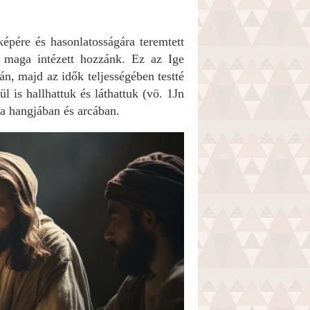
képére és hasonlatosságára teremtett
ő maga intézett hozzánk. Ez az Ige
án, majd az idők teljességében testté
ül is hallhattuk és láthattuk (vö. 1Jn
 a hangjában és arcában.