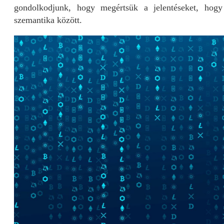
gondolkodjunk, hogy megértsük a jelentéseket, hogy
szemantika között.