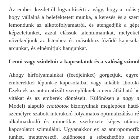
Az embert kezdettől fogva kísérti a vágy, hogy a tudás
hogy vállalná a belefektetett munka, a keresés és a sze
lemondunk az alkotófolyamatról, és átengedjük a gépe
képzeletünket, azzal elássuk talentumainkat, melyek
növekedjünk az Istenhez és másokhoz fűződő kapcsolatu
arcunkat, és elnémítjuk hangunkat.
Lenni vagy színlelni: a kapcsolatok és a valóság szimu
Ahogy hírfolyamainkat (feedjeinket) görgetjük, egyr
emberekkel lépünk-e kapcsolatba, vagy inkább „botokka
Ezeknek az automatizált szereplőknek a nem átlátható be
vitákat és az emberek döntéseit. Különösen a
nagy n
Model) alapuló
chatbotok
bizonyulnak meglepően hatéko
személyre szabott interakció folyamatos optimalizálása r
alkalmazkodó és mimetikus szerkezete képes utáno
kapcsolatot szimulálni. Ugyanakkor ez az antropomorfi
tűnhet, megtévesztő, különösen a sebezhetőbb sze