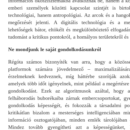
információs ökoszisztémákba avatkoznak be, hanem a ko
emberi személyek közötti kapcsolat szintjét is bir
technológiai, hanem antropológiai. Az arcok és a han
megőrzését jelenti. A digitális technológia és a mest
lehetőségek bátor, eltökélt és megkülönböztető elfogadá
tudomást a kritikus pontokról, a homályos területekről és
Ne mondjunk le saját gondolkodásunkról
Régóta számos bizonyíték van arra, hogy a közöss
platformok számára jövedelmező – maximalizálásár
érzelmeknek kedveznek, míg háttérbe szorítják azok
amelyek több időt igényelnek, mint például a megértésre 
gondolkodást. Ezek az algoritmusok azáltal, hogy
felháborodás buborékaiba zárnak embercsoportokat, gye
gondolkodás képességét, és fokozzák a társadalmi pol
kritikátlan bizalom a mesterséges intelligenciában m
információ osztogatójában, minden emlék tárolójában
Mindez tovább gyengítheti azt a képességünket