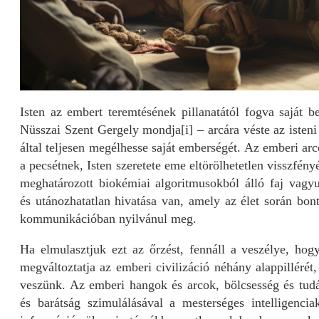
Isten az embert teremtésének pillanatától fogva saját b
Nüsszai Szent Gergely mondja
[i]
– arcára véste az isteni
által teljesen megélhesse saját emberségét. Az emberi a
a pecsétnek, Isten szeretete eme eltörölhetetlen visszfén
meghatározott biokémiai algoritmusokból álló faj vagy
és utánozhatatlan hivatása van, amely az élet során bon
kommunikációban nyilvánul meg.
Ha elmulasztjuk ezt az őrzést, fennáll a veszélye, hogy
megváltoztatja az emberi civilizáció néhány alappilléré
veszünk. Az emberi hangok és arcok, bölcsesség és tudás
és barátság szimulálásával a mesterséges intelligenci