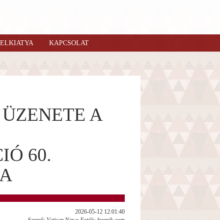
ELKIATYA
KAPCSOLAT
A ÜZENETE A
Ó 60.
RA
2026-05-12 12:01:40