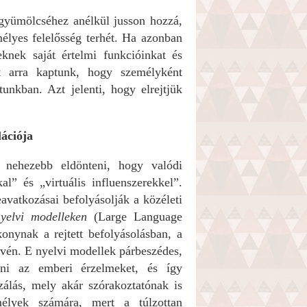
 gyümölcséhez anélkül jusson hozzá,
mélyes felelősség terhét. Ha azonban
knek saját értelmi funkcióinkat és
et arra kaptunk, hogy személyként
nkban. Azt jelenti, hogy elrejtjük
lációja
e nehezebb eldönteni, hogy valódi
l” és „virtuális influenszerekkel”.
avatkozásai befolyásolják a közéleti
yelvi modelleken
(Large Language
nynak a rejtett befolyásolásban, a
évén. E nyelvi modellek párbeszédes,
zni az emberi érzelmeket, és így
zálás, mely akár szórakoztatónak is
mélyek számára, mert a túlzottan