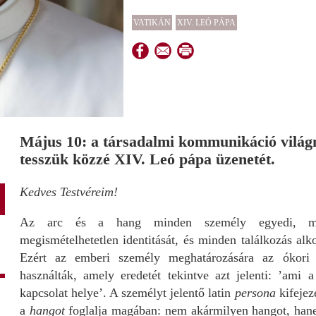
VATIKÁN
XIV. LEÓ PÁPA
Május 10: a társadalmi kommunikáció világ
tesszük közzé XIV. Leó pápa üzenetét.
Kedves Testvéreim!
Az arc és a hang minden személy egyedi, megk
megismételhetetlen identitását, és minden találkozás alk
Ezért az emberi személy meghatározására az ókor
használták, amely eredetét tekintve azt jelenti: ’ami a 
kapcsolat helye’. A személyt jelentő latin
persona
kifejez
a
hangot
foglalja magában: nem akármilyen hangot, hane