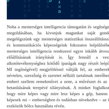
Noha a mesterséges intelligencia támogatást és segítség
megoldásában, ha kivonjuk magunkat saját gondol
megelégszünk egy mesterséges statisztikai összeállítássa
és kommunikációs képességeink fokozatos leépüléséh
mesterséges intelligencia rendszerei egyre inkább átve
előállításának irányítását is. Így fennáll a 
alkotótevékenységhez kötődő iparágak nagy részét leép
MI segítségével] megjelöléssel váltják fel, az ember
névtelen, szerzőség és szeretet nélküli tartalmak merőbe
emberi szellem remekművei a zene, a művészet és az i
betanításának terepévé silányulnak. A minket foglalko
hogy mire képes vagy mire lesz képes a gép, hanem 
képesek mi – emberségben és tudásban növekedve – az i
eszközök bölcs használata révén.