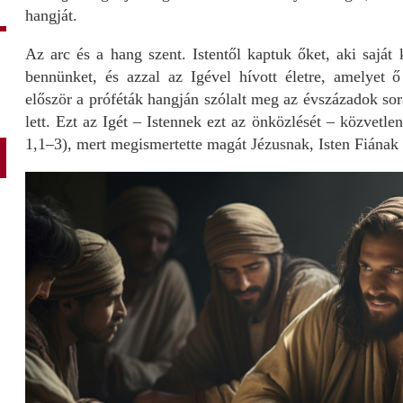
hangját.
Az arc és a hang szent. Istentől kaptuk őket, aki saját 
bennünket, és azzal az Igével hívott életre, amelyet 
először a próféták hangján szólalt meg az évszázadok sor
lett. Ezt az Igét – Istennek ezt az önközlését – közvetlen
1,1–3), mert megismertette magát Jézusnak, Isten Fiának