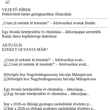
VEZETŐ HÍREK
Pótfelvételit hirdet görögkatolikus főiskolánk
„Uram jó nekünk itt lennünk!” – felolvasókat avattak Budán
Egy hivatás beteljesülése és elindulása – áldozópappá szentelték
Budai János hajdúdorogi diakónust
AKTUÁLIS
EZEKET OLVASTA MÁR?
„Uram jó nekünk itt lennünk!” – felolvasókat avatt...
Hétvégén lesz Nagyboldogasszony búcsúja Máriapócson
Egy hivatás beteljesülése és elindulása – áldozópap...
Íme a 2026-os ifjúsági gyalogos zarándoklat részletes p...