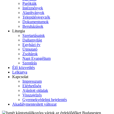
Parókiák
Intézmények
Alapítványok
Településjegyzék
Dokumentumok
Beruházások
Liturgia
Szertartásaink
Dallamvilág
Egyházi év
Útmutató
Zsoltárok
Napi Evangélium
Szentírás
Élő közvetítés
Lelkiatya
Kapcsolat
Impresszum
Elérhetőség
Ajánlott oldalak
Visszajelzés
Gyermekvédelmi bejelentés
Akadálymentesített változat