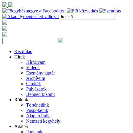
Kezdőlap
Hírek
Hírfolyam
Videók
Eseménynaptár
Archívum
Címkék
Pályázatok
Benned bízom!
Rólunk
Történetünk
Püspökeink
Alapító bulla
Nemzeti kegyhely
Adattár
Papjaink