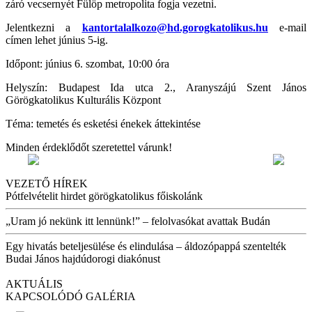
záró vecsernyét Fülöp metropolita fogja vezetni.
Jelentkezni a
kantortalalkozo@hd.gorogkatolikus.hu
e-mail
címen lehet június 5-ig.
Időpont: június 6. szombat, 10:00 óra
Helyszín: Budapest Ida utca 2., Aranyszájú Szent János
Görögkatolikus Kulturális Központ
Téma: temetés és esketési énekek áttekintése
Minden érdeklődőt szeretettel várunk!
VEZETŐ HÍREK
Pótfelvételit hirdet görögkatolikus főiskolánk
„Uram jó nekünk itt lennünk!” – felolvasókat avattak Budán
Egy hivatás beteljesülése és elindulása – áldozópappá szentelték
Budai János hajdúdorogi diakónust
AKTUÁLIS
KAPCSOLÓDÓ GALÉRIA