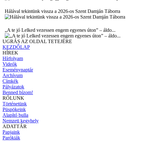
Hálával tekintünk vissza a 2026-os Szent Damján Táborra
„A te jó Lelked vezessen engem egyenes úton” – áldo...
UGRÁS AZ OLDAL TETEJÉRE
KEZDŐLAP
HÍREK
Hírfolyam
Videók
Eseménynaptár
Archívum
Címkék
Pályázatok
Benned bízom!
RÓLUNK
Történetünk
Püspökeink
Alapító bulla
Nemzeti kegyhely
ADATTÁR
Papjaink
Parókiák