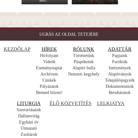
áldo...
UGRÁS AZ OLDAL TETEJÉRE
KEZDŐLAP
HÍREK
RÓLUNK
ADATTÁR
Hírfolyam
Történetünk
Papjaink
Videók
Püspökeink
Parókiák
Eseménynaptár
Alapító bulla
Intézmények
Archívum
Nemzeti kegyhely
Alapítványok
Címkék
Településjegyzék
Pályázatok
Dokumentumok
Benned bízom!
Beruházások
LITURGIA
ÉLŐ KÖZVETÍTÉS
LELKIATYA
Szertartásaink
Dallamvilág
Egyházi év
Útmutató
Zsoltárok