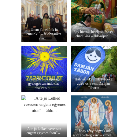
„Uram jó nekünk itt
Egy hivatás beteljesülése és
lennünk!” – felolvasókat
elindulása – áldozópap...
avatt...
Íme a 2026-os ifjúsági
Hálával tekintünk vissza a
gyalogos zarándoklat
2026-os Szent Damján
részletes p...
Táborra
„A te jó Lelked vezessen
"...hogy fényt vigyek oda,
engem egyenes úton” –
ahol sötétség van" – elmél...