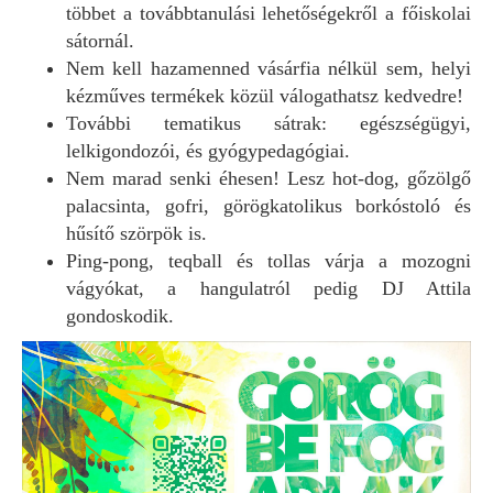
többet a továbbtanulási lehetőségekről a főiskolai
sátornál.
Nem kell hazamenned vásárfia nélkül sem, helyi
kézműves termékek közül válogathatsz kedvedre!
További tematikus sátrak: egészségügyi,
lelkigondozói, és gyógypedagógiai.
Nem marad senki éhesen! Lesz hot-dog, gőzölgő
palacsinta, gofri, görögkatolikus borkóstoló és
hűsítő szörpök is.
Ping-pong, teqball és tollas várja a mozogni
vágyókat, a hangulatról pedig DJ Attila
gondoskodik.