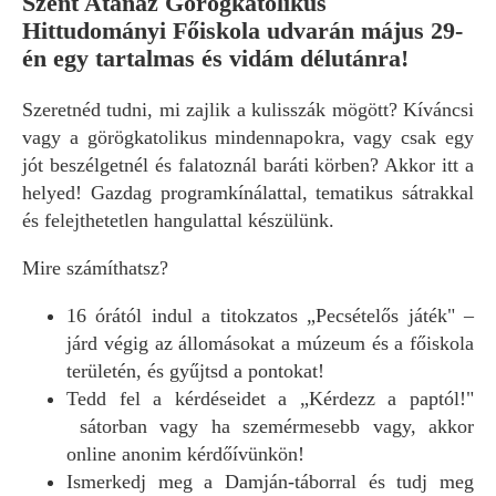
Szent Atanáz Görögkatolikus
Hittudományi Főiskola udvarán május 29-
én egy tartalmas és vidám délutánra!
Szeretnéd tudni, mi zajlik a kulisszák mögött? Kíváncsi
vagy a görögkatolikus mindennapokra, vagy csak egy
jót beszélgetnél és falatoznál baráti körben? Akkor itt a
helyed! Gazdag programkínálattal, tematikus sátrakkal
és felejthetetlen hangulattal készülünk.
Mire számíthatsz?
16 órától indul a titokzatos „Pecsételős játék" –
járd végig az állomásokat a múzeum és a főiskola
területén, és gyűjtsd a pontokat!
Tedd fel a kérdéseidet a „Kérdezz a paptól!"
sátorban vagy ha szemérmesebb vagy, akkor
online anonim kérdőívünkön!
Ismerkedj meg a Damján-táborral és tudj meg