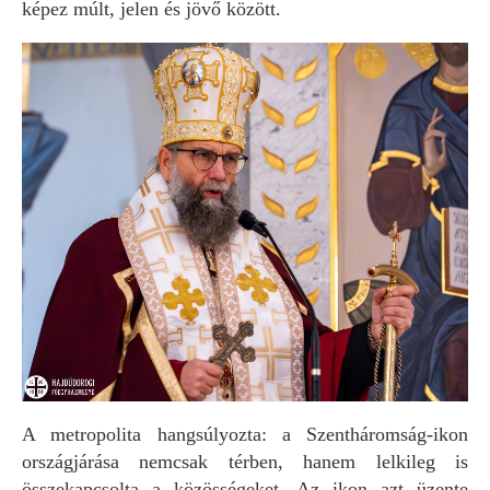
képez múlt, jelen és jövő között.
A metropolita hangsúlyozta: a Szentháromság-ikon
országjárása nemcsak térben, hanem lelkileg is
összekapcsolta a közösségeket. Az ikon azt üzente