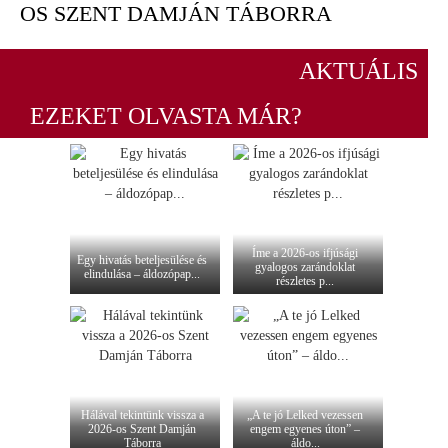
OS SZENT DAMJÁN TÁBORRA
AKTUÁLIS
EZEKET OLVASTA MÁR?
Íme a 2026-os ifjúsági
Egy hivatás beteljesülése és
gyalogos zarándoklat
elindulása – áldozópap...
részletes p...
Hálával tekintünk vissza a
„A te jó Lelked vezessen
2026-os Szent Damján
engem egyenes úton” –
Táborra
áldo...