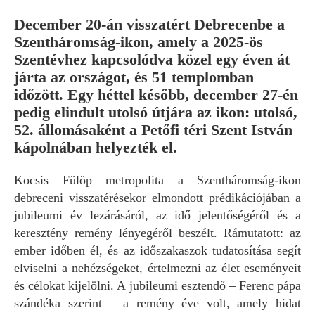
December 20-án visszatért Debrecenbe a
Szentháromság-ikon, amely a 2025-ös
Szentévhez kapcsolódva közel egy éven át
járta az országot, és 51 templomban
időzött. Egy héttel később, december 27-én
pedig elindult utolsó útjára az ikon: utolsó,
52. állomásaként a Petőfi téri Szent István
kápolnában helyezték el.
Kocsis Fülöp metropolita a Szentháromság-ikon
debreceni visszatérésekor elmondott prédikációjában a
jubileumi év lezárásáról, az idő jelentőségéről és a
keresztény remény lényegéről beszélt. Rámutatott: az
ember időben él, és az időszakaszok tudatosítása segít
elviselni a nehézségeket, értelmezni az élet eseményeit
és célokat kijelölni. A jubileumi esztendő – Ferenc pápa
szándéka szerint – a remény éve volt, amely hidat