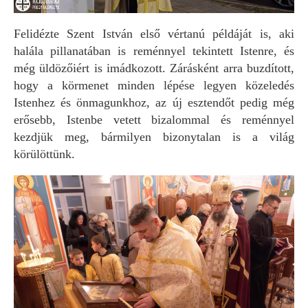
Felidézte Szent István első vértanú példáját is, aki
halála pillanatában is reménnyel tekintett Istenre, és
még üldözőiért is imádkozott. Zárásként arra buzdított,
hogy a körmenet minden lépése legyen közeledés
Istenhez és önmagunkhoz, az új esztendőt pedig még
erősebb, Istenbe vetett bizalommal és reménnyel
kezdjük meg, bármilyen bizonytalan is a világ
körülöttünk.