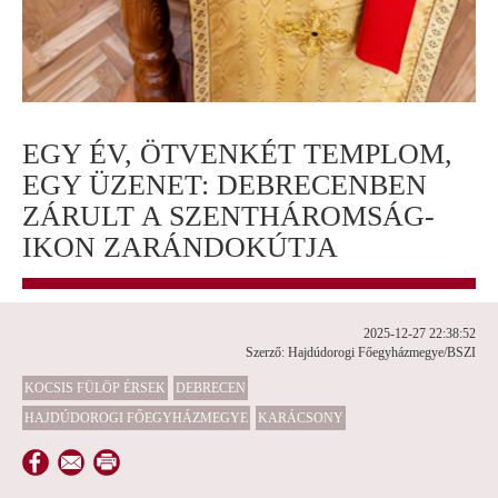
EGY ÉV, ÖTVENKÉT TEMPLOM,
EGY ÜZENET: DEBRECENBEN
ZÁRULT A SZENTHÁROMSÁG-
IKON ZARÁNDOKÚTJA
2025-12-27 22:38:52
Szerző: Hajdúdorogi Főegyházmegye/BSZI
KOCSIS FÜLÖP ÉRSEK
DEBRECEN
HAJDÚDOROGI FŐEGYHÁZMEGYE
KARÁCSONY