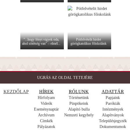
"...hogy fényt vigyek oda,
Pótfelvételit hirdet
ahol sötétség van" – elmél...
görögkatolikus főiskolánk
UGRÁS AZ OLDAL TETEJÉRE
KEZDŐLAP
HÍREK
RÓLUNK
ADATTÁR
Hírfolyam
Történetünk
Papjaink
Videók
Püspökeink
Parókiák
Eseménynaptár
Alapító bulla
Intézmények
Archívum
Nemzeti kegyhely
Alapítványok
Címkék
Településjegyzék
Pályázatok
Dokumentumok