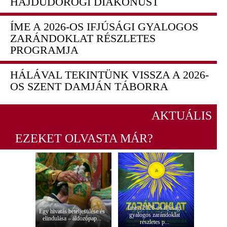
HAJDÚDOROGI DIAKÓNUST
ÍME A 2026-OS IFJÚSÁGI GYALOGOS
ZARÁNDOKLAT RÉSZLETES
PROGRAMJA
HÁLÁVAL TEKINTÜNK VISSZA A 2026-
OS SZENT DAMJÁN TÁBORRA
AKTUÁLIS
EZEKET OLVASTA MÁR?
Íme a 2026-os ifjúsági
Egy hivatás beteljesülése és
gyalogos zarándoklat
elindulása – áldozópap...
részletes p...