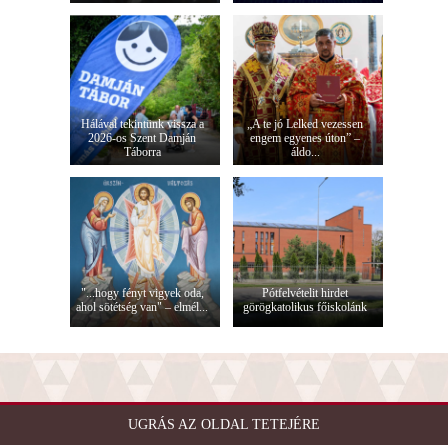
Hálával tekintünk vissza a
„A te jó Lelked vezessen
2026-os Szent Damján
engem egyenes úton” –
Táborra
áldo...
"...hogy fényt vigyek oda,
Pótfelvételit hirdet
ahol sötétség van" – elmél...
görögkatolikus főiskolánk
UGRÁS AZ OLDAL TETEJÉRE