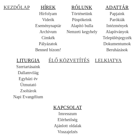
KEZDŐLAP
HÍREK
RÓLUNK
ADATTÁR
Hírfolyam
Történetünk
Papjaink
Videók
Püspökeink
Parókiák
Eseménynaptár
Alapító bulla
Intézmények
Archívum
Nemzeti kegyhely
Alapítványok
Címkék
Településjegyzék
Pályázatok
Dokumentumok
Benned bízom!
Beruházások
LITURGIA
ÉLŐ KÖZVETÍTÉS
LELKIATYA
Szertartásaink
Dallamvilág
Egyházi év
Útmutató
Zsoltárok
Napi Evangélium
KAPCSOLAT
Imresszum
Elérhetőség
Ajánlott oldalak
Visszajelzés