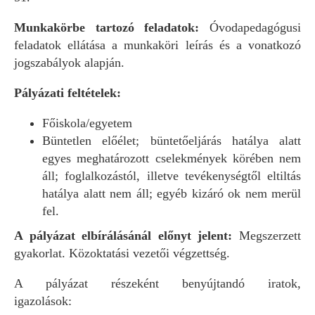
Munkakörbe tartozó feladatok:
Óvodapedagógusi
feladatok ellátása a munkaköri leírás és a vonatkozó
jogszabályok alapján.
Pályázati feltételek:
Főiskola/egyetem
Büntetlen előélet; büntetőeljárás hatálya alatt
egyes meghatározott cselekmények körében nem
áll; foglalkozástól, illetve tevékenységtől eltiltás
hatálya alatt nem áll; egyéb kizáró ok nem merül
fel.
A pályázat elbírálásánál előnyt jelent:
Megszerzett
gyakorlat. Közoktatási vezetői végzettség.
A pályázat részeként benyújtandó iratok,
igazolások: