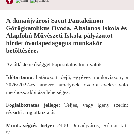
A dunaújvárosi Szent Pantaleimon
Görögkatolikus Óvoda, Általános Iskola és
Alapfokú Művészeti Iskola pályázatot
hirdet óvodapedagógus munkakör
betöltésére.
Az álláslehetőséggel kapcsolatos tudnivalók:
Időtartama:
határozott idejű, egyéves munkaviszony a
2026/2027-es tanévre, amelynek további évekre való
meghosszabbítása lehetséges.
Foglalkoztatás jellege:
Teljes, vagy igény szerint
részidős foglalkoztatás
Munkavégzés helye:
2400 Dunaújváros, Római krt.
51.