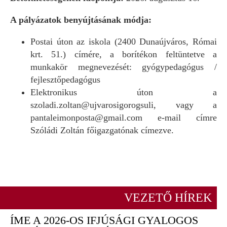
A pályázatok benyújtásának módja:
Postai úton az iskola (2400 Dunaújváros, Római
krt. 51.) címére, a borítékon feltüntetve a
munkakör megnevezését: gyógypedagógus /
fejlesztőpedagógus
Elektronikus úton a
szoladi.zoltan@ujvarosigorogsuli, vagy a
pantaleimonposta@gmail.com e-mail címre
Szóládi Zoltán főigazgatónak címezve.
VEZETŐ HÍREK
ÍME A 2026-OS IFJÚSÁGI GYALOGOS