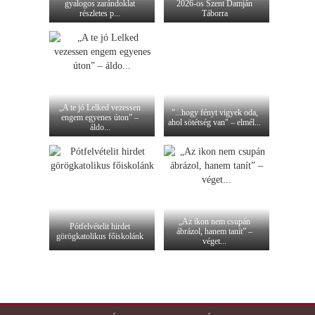
gyalogos zarándoklat
2026-os Szent Damján
részletes p...
Táborra
„A te jó Lelked vezessen
"...hogy fényt vigyek oda,
engem egyenes úton” –
ahol sötétség van" – elmél...
áldo...
„Az ikon nem csupán
Pótfelvételit hirdet
ábrázol, hanem tanít” –
görögkatolikus főiskolánk
véget...