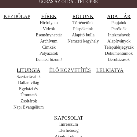
UGRÁS AZ OLDAL TETEJÉRE
KEZDŐLAP
HÍREK
RÓLUNK
ADATTÁR
Hírfolyam
Történetünk
Papjaink
Videók
Püspökeink
Parókiák
Eseménynaptár
Alapító bulla
Intézmények
Archívum
Nemzeti kegyhely
Alapítványok
Címkék
Településjegyzék
Pályázatok
Dokumentumok
Benned bízom!
Beruházások
LITURGIA
ÉLŐ KÖZVETÍTÉS
LELKIATYA
Szertartásaink
Dallamvilág
Egyházi év
Útmutató
Zsoltárok
Napi Evangélium
KAPCSOLAT
Imresszum
Elérhetőség
Ajánlott oldalak