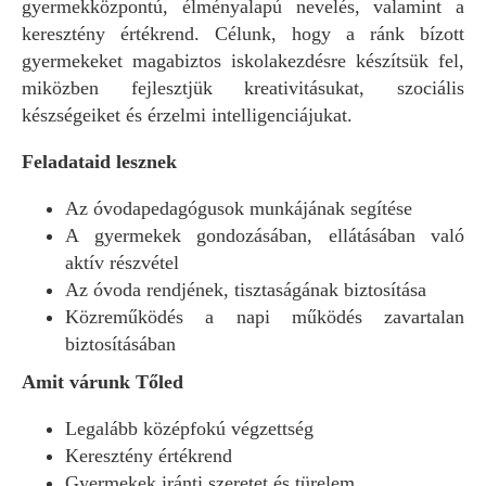
gyermekközpontú, élményalapú nevelés, valamint a
keresztény értékrend. Célunk, hogy a ránk bízott
gyermekeket magabiztos iskolakezdésre készítsük fel,
miközben fejlesztjük kreativitásukat, szociális
készségeiket és érzelmi intelligenciájukat.
Feladataid lesznek
Az óvodapedagógusok munkájának segítése
A gyermekek gondozásában, ellátásában való
aktív részvétel
Az óvoda rendjének, tisztaságának biztosítása
Közreműködés a napi működés zavartalan
biztosításában
Amit várunk Tőled
Legalább középfokú végzettség
Keresztény értékrend
Gyermekek iránti szeretet és türelem