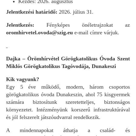
Kezdés: 2026. augusztus
Jelentkezési határidő:
2026.
július 31.
Jelentkezés:
Fényképes önéletrajzokat az
oromhirvetel.ovoda@szig.eu
e-mail címre várjuk.
Dajka – Örömhírvétel Görögkatolikus Óvoda Szent
Miklós Görögkatolikus Tagóvodája, Dunakeszi
Kik vagyunk?
Egy 5 éve működő, modern, három csoportos
görögkatolikus óvoda Dunakeszin, ahol 75 kisgyermek
számára biztosítunk szeretetteljes, biztonságos
környezetet. Intézményünk korszerű infrastruktúrával
és jól felszerelt játszóudvarral rendelkezik.
A mindennapokat áthatja a család- és