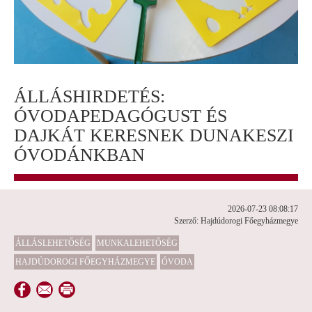
ÁLLÁSHIRDETÉS:
ÓVODAPEDAGÓGUST ÉS
DAJKÁT KERESNEK DUNAKESZI
ÓVODÁNKBAN
2026-07-23 08:08:17
Szerző: Hajdúdorogi Főegyházmegye
ÁLLÁSLEHETŐSÉG
MUNKALEHETŐSÉG
HAJDÚDOROGI FŐEGYHÁZMEGYE
ÓVODA