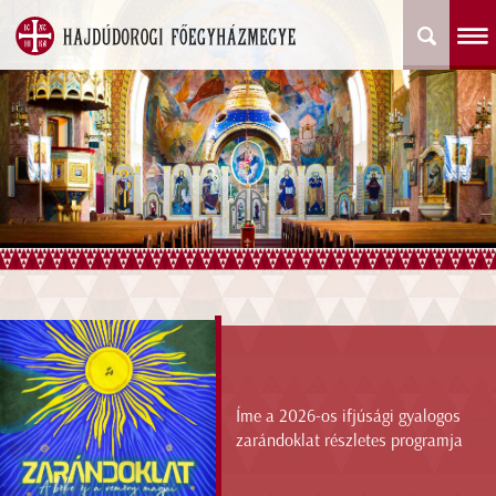
Íme a 2026-os ifjúsági gyalogos
zarándoklat részletes programja