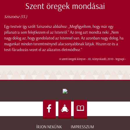
Szent öregek mondásai
Sziszoész (13.)
Egy testvér így szólt Sziszoész abbához: „Megfigyeltem, hogy már egy
pillanatra sem felejtkezem el az Istenről.” Az öreg azt mondta neki: „Nem
nagy dolog az, hogy gondolatod az Istennel van. Az azonban nagy dolog, ha
magunkat minden teremtménynél alacsonyabbnak látjuk. Hiszen ez és a
testi fáradozás vezet el az alázatos életmódhoz.”
A szent öregek könyve - JEL Könyvkiadó, 2010 -
tegnapi >
ÍRJON NEKÜNK
IMPRESSZUM