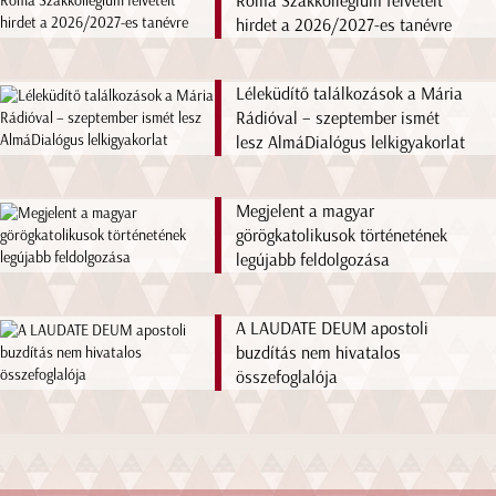
Roma Szakkollégium felvételt
hirdet a 2026/2027-es tanévre
Léleküdítő találkozások a Mária
Rádióval – szeptember ismét
lesz AlmáDialógus lelkigyakorlat
Megjelent a magyar
görögkatolikusok történetének
legújabb feldolgozása
A LAUDATE DEUM apostoli
buzdítás nem hivatalos
összefoglalója