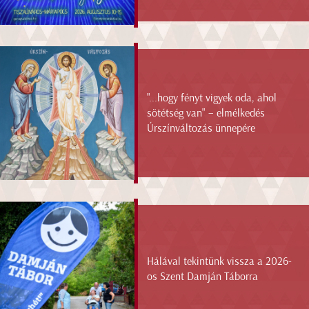
"...hogy fényt vigyek oda, ahol
sötétség van" – elmélkedés
Úrszínváltozás ünnepére
Hálával tekintünk vissza a 2026-
os Szent Damján Táborra