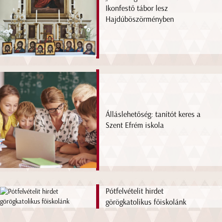
Ikonfestő tábor lesz
Hajdúböszörményben
Álláslehetőség: tanítót keres a
Szent Efrém iskola
Pótfelvételit hirdet
görögkatolikus főiskolánk