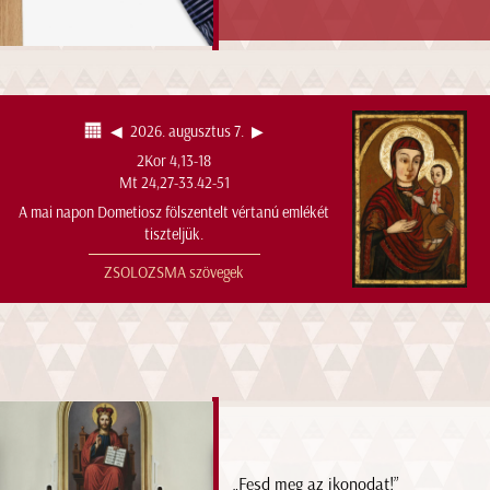
◀︎
2026. augusztus 7.
▶︎
2Kor 4,13-18
Mt 24,27-33.42-51
A mai napon Dometiosz fölszentelt vértanú emlékét
tiszteljük.
ZSOLOZSMA szövegek
„Fesd meg az ikonodat!”