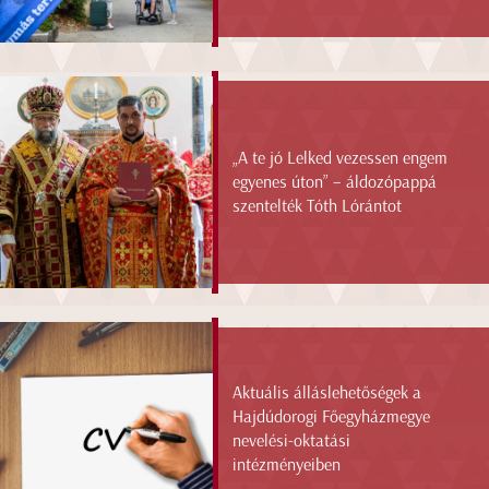
„A te jó Lelked vezessen engem
egyenes úton” – áldozópappá
szentelték Tóth Lórántot
Aktuális álláslehetőségek a
Hajdúdorogi Főegyházmegye
nevelési-oktatási
intézményeiben