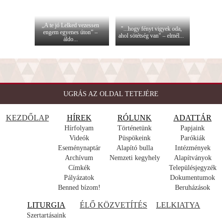
„A te jó Lelked vezessen
"...hogy fényt vigyek oda,
engem egyenes úton” –
ahol sötétség van" – elmél...
áldo...
UGRÁS AZ OLDAL TETEJÉRE
KEZDŐLAP
HÍREK
RÓLUNK
ADATTÁR
Hírfolyam
Történetünk
Papjaink
Videók
Püspökeink
Parókiák
Eseménynaptár
Alapító bulla
Intézmények
Archívum
Nemzeti kegyhely
Alapítványok
Címkék
Településjegyzék
Pályázatok
Dokumentumok
Benned bízom!
Beruházások
LITURGIA
ÉLŐ KÖZVETÍTÉS
LELKIATYA
Szertartásaink