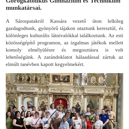
Görögkatolikus Gimnázium és Technikum
munkatársai.
A Sárospatakról Kassára vezető úton lelkileg
gazdagodtunk, gyönyörű tájakon utaztunk keresztül, és
különleges kulturális látnivalókkal találkoztunk. Az esti
közösségépítő programon, az izgalmas játékok mellett
komoly elmélyülésre és megosztásra is volt
lehetőségünk. A zarándoklatot hálaadással zártuk az
elmúlt tanévben kapott kegyelmekért.