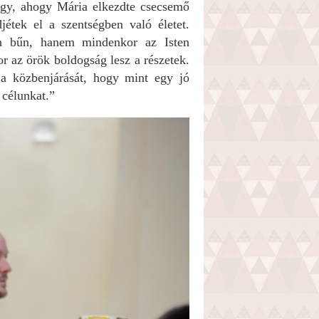
úgy, ahogy Mária elkezdte csecsemő
jétek el a szentségben való életet.
en bűn, hanem mindenkor az Isten
r az örök boldogság lesz a részetek.
a közbenjárását, hogy mint egy jó
 célunkat.”