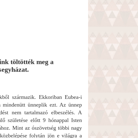
nk töltötték meg a
segyházat.
kből származik. Ekkoriban Eubea-i
 mindenütt ünneplik ezt. Az ünnep
vedést nem tartalmazó elbeszélés. A
lő születése előtt 9 hónappal Isten
ához. Mint az ószövetség többi nagy
 közbelépése folytán jön e világra a