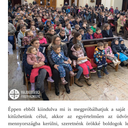
Éppen ebből kiindulva mi is megpróbálhatjuk a saját é
kitűzhetünk célul, akkor az egyértelműen az üdvö
mennyországba kerülni, szeretnénk örökké boldogok l