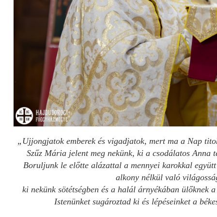
„Ujjongjatok emberek és vigadjatok, mert ma a Nap titok
Szűz Mária jelent meg nekünk, ki a csodálatos Anna te
B
oruljunk le előtte alázattal a mennyei karokkal együt
alkony nélkül való világossá
k
i nekünk sötétségben és a halál árnyékában ülőknek a
Istenünket sugároztad ki és lépéseinket a béke