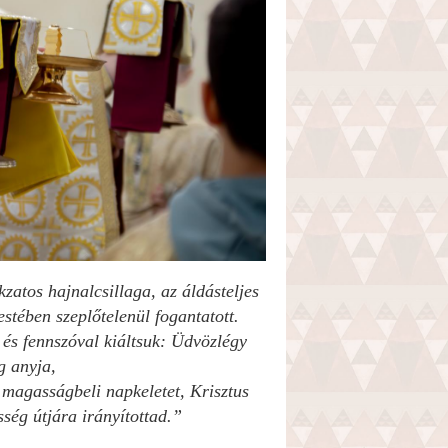
zatos hajnalcsillaga, az áldásteljes
stében szeplőtelenül fogantatott.
t és fennszóval kiáltsuk: Üdvözlégy
g anyja,
 magasságbeli napkeletet, Krisztus
sség útjára irányítottad.”