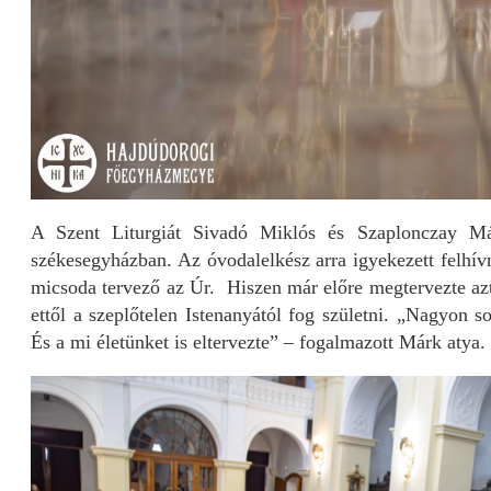
A Szent Liturgiát Sivadó Miklós és Szaplonczay Má
székesegyházban. Az óvodalelkész arra igyekezett felhív
micsoda tervező az Úr. Hiszen már előre megtervezte azt
ettől a szeplőtelen Istenanyától fog születni. „Nagyon s
És a mi életünket is eltervezte” – fogalmazott Márk atya.