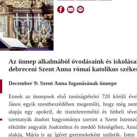
Az ünnep alkalmából óvodásaink és iskolásai
debreceni Szent Anna római katolikus széke
December 9: Szent Anna foganásának ünnepe
Ennek az ünnepnek első tanúságtételei 720 körüli éve
János egyik szentbeszédében megemlíti, hogy még nem
alapja egy apokrif, de tiszteletreméltó és hitbeli té
szentatyák átadott hagyománya szerint a Szent Istenszü
elküldte angyalát Joakimhoz és meddő feleségéhez, Ann
alakja, Mária is az ígéret gyermekeként születik. Isten