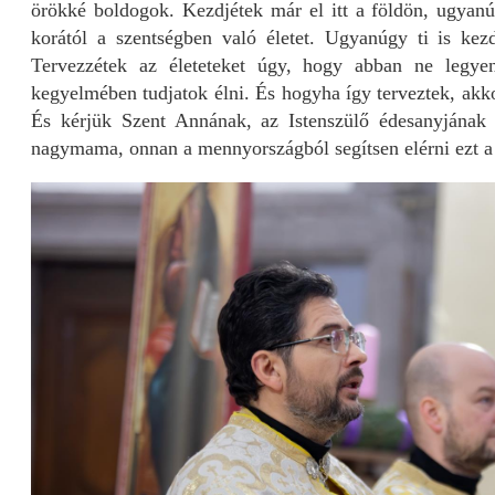
örökké boldogok. Kezdjétek már el itt a földön, ugyan
korától a szentségben való életet. Ugyanúgy ti is kezd
Tervezzétek az életeteket úgy, hogy abban ne legy
kegyelmében tudjatok élni. És hogyha így terveztek, akko
És kérjük Szent Annának, az Istenszülő édesanyjának 
nagymama, onnan a mennyországból segítsen elérni ezt a