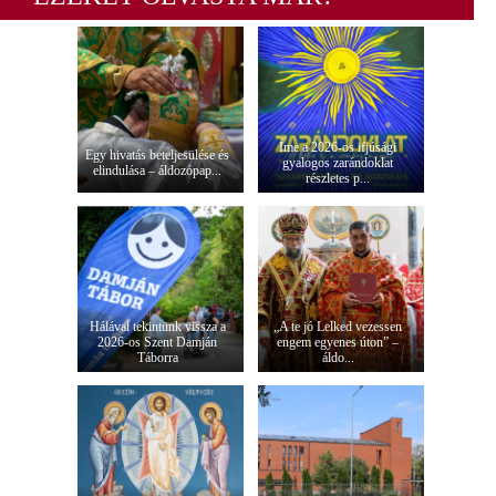
Íme a 2026-os ifjúsági
Egy hivatás beteljesülése és
gyalogos zarándoklat
elindulása – áldozópap...
részletes p...
Hálával tekintünk vissza a
„A te jó Lelked vezessen
2026-os Szent Damján
engem egyenes úton” –
Táborra
áldo...