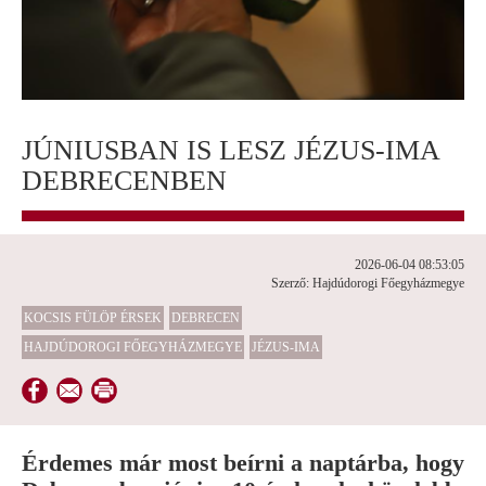
JÚNIUSBAN IS LESZ JÉZUS-IMA
DEBRECENBEN
2026-06-04 08:53:05
Szerző: Hajdúdorogi Főegyházmegye
KOCSIS FÜLÖP ÉRSEK
DEBRECEN
HAJDÚDOROGI FŐEGYHÁZMEGYE
JÉZUS-IMA
Érdemes már most beírni a naptárba, hogy