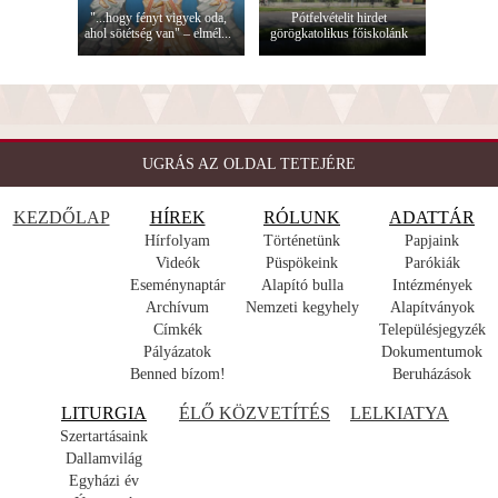
"...hogy fényt vigyek oda,
Pótfelvételit hirdet
ahol sötétség van" – elmél...
görögkatolikus főiskolánk
UGRÁS AZ OLDAL TETEJÉRE
KEZDŐLAP
HÍREK
RÓLUNK
ADATTÁR
Hírfolyam
Történetünk
Papjaink
Videók
Püspökeink
Parókiák
Eseménynaptár
Alapító bulla
Intézmények
Archívum
Nemzeti kegyhely
Alapítványok
Címkék
Településjegyzék
Pályázatok
Dokumentumok
Benned bízom!
Beruházások
LITURGIA
ÉLŐ KÖZVETÍTÉS
LELKIATYA
Szertartásaink
Dallamvilág
Egyházi év