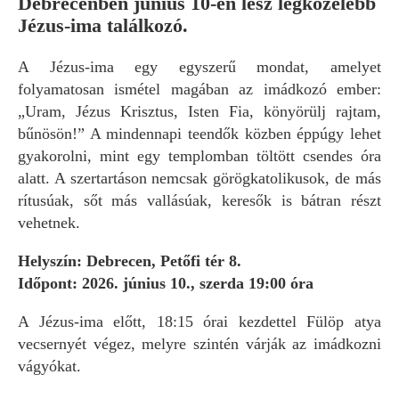
Debrecenben június 10-én lesz legközelebb
Jézus-ima találkozó.
A Jézus-ima egy egyszerű mondat, amelyet
folyamatosan ismétel magában az imádkozó ember:
„Uram, Jézus Krisztus, Isten Fia, könyörülj rajtam,
bűnösön!” A mindennapi teendők közben éppúgy lehet
gyakorolni, mint egy templomban töltött csendes óra
alatt. A szertartáson nemcsak görögkatolikusok, de más
rítusúak, sőt más vallásúak, keresők is bátran részt
vehetnek.
Helyszín: Debrecen, Petőfi tér 8.
Időpont: 2026. június 10., szerda 19:00 óra
A Jézus-ima előtt, 18:15 órai kezdettel Fülöp atya
vecsernyét végez, melyre szintén várják az imádkozni
vágyókat.