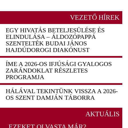
VEZETŐ HÍREK
EGY HIVATÁS BETELJESÜLÉSE ÉS
ELINDULÁSA – ÁLDOZÓPAPPÁ
SZENTELTÉK BUDAI JÁNOS
HAJDÚDOROGI DIAKÓNUST
ÍME A 2026-OS IFJÚSÁGI GYALOGOS
ZARÁNDOKLAT RÉSZLETES
PROGRAMJA
HÁLÁVAL TEKINTÜNK VISSZA A 2026-
OS SZENT DAMJÁN TÁBORRA
AKTUÁLIS
EZEKET OLVASTA MÁR?