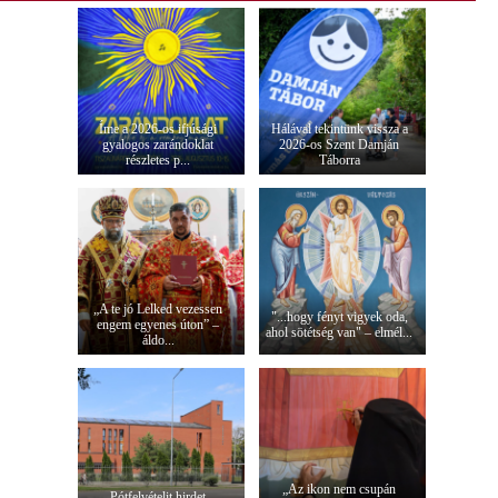
Íme a 2026-os ifjúsági
Hálával tekintünk vissza a
gyalogos zarándoklat
2026-os Szent Damján
részletes p...
Táborra
„A te jó Lelked vezessen
"...hogy fényt vigyek oda,
engem egyenes úton” –
ahol sötétség van" – elmél...
áldo...
„Az ikon nem csupán
Pótfelvételit hirdet