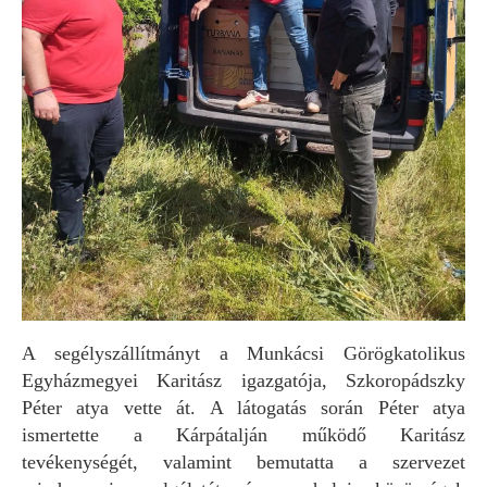
A segélyszállítmányt a Munkácsi Görögkatolikus
Egyházmegyei Karitász igazgatója, Szkoropádszky
Péter atya vette át. A látogatás során Péter atya
ismertette a Kárpátalján működő Karitász
tevékenységét, valamint bemutatta a szervezet