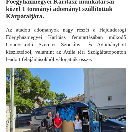
Főegyházmegyei Karitász munkatársai
közel 1 tonnányi adományt szállítottak
Kárpátaljára.
Az átadott adományok nagy részét a Hajdúdorogi
Főegyházmegyei Karitász fenntartásában működő
Gondoskodó Szeretet Szociális- és Adománybolt
készleteiből, valamint az Attila téri Szolgáltatóponton
leadott felajánlásokból válogatták össze.