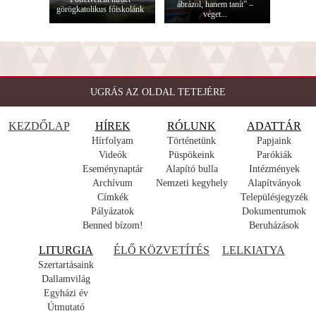
ábrázol, hanem tanít” –
görögkatolikus főiskolánk
véget...
UGRÁS AZ OLDAL TETEJÉRE
KEZDŐLAP
HÍREK
RÓLUNK
ADATTÁR
Hírfolyam
Történetünk
Papjaink
Videók
Püspökeink
Parókiák
Eseménynaptár
Alapító bulla
Intézmények
Archívum
Nemzeti kegyhely
Alapítványok
Címkék
Településjegyzék
Pályázatok
Dokumentumok
Benned bízom!
Beruházások
LITURGIA
ÉLŐ KÖZVETÍTÉS
LELKIATYA
Szertartásaink
Dallamvilág
Egyházi év
Útmutató