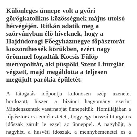
Különleges ünnepe volt a győri
görögkatolikus közösségnek május utolsó
hétvégéjén. Ritkán adatik meg a
szórványban élő híveknek, hogy a
Hajdúdorogi Főegyházmegye főpásztorát
köszönthessék körükben, ezért nagy
örömmel fogadták Kocsis Fülöp
metropolitát, aki püspöki Szent Liturgiát
végzett, majd megáldotta a teljesen
megújult parókia épületét.
A látogatás időpontja különösen szép üzenetet
hordozott, hiszen a bizánci hagyomány szerint
Mindenszentek vasárnapját ünnepeltük. Homíliájában a
főpásztor arra emlékeztetett, hogy egy hosszú liturgikus
időszak zárult le ezzel az ünneppel. A nagyböjt, a
nagyhét, a húsvéti időszak, a mennybemenetel és a