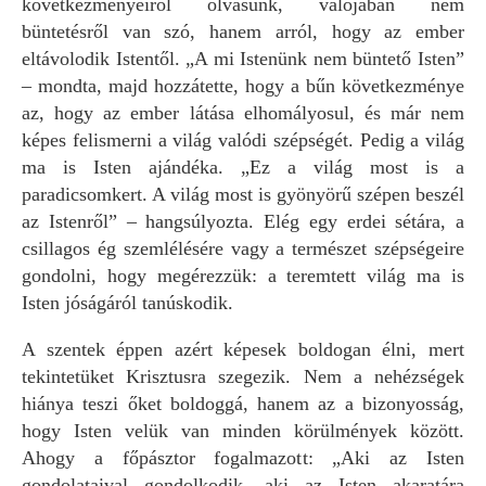
következményeiről olvasunk, valójában nem
büntetésről van szó, hanem arról, hogy az ember
eltávolodik Istentől. „A mi Istenünk nem büntető Isten”
– mondta, majd hozzátette, hogy a bűn következménye
az, hogy az ember látása elhomályosul, és már nem
képes felismerni a világ valódi szépségét. Pedig a világ
ma is Isten ajándéka. „Ez a világ most is a
paradicsomkert. A világ most is gyönyörű szépen beszél
az Istenről” – hangsúlyozta. Elég egy erdei sétára, a
csillagos ég szemlélésére vagy a természet szépségeire
gondolni, hogy megérezzük: a teremtett világ ma is
Isten jóságáról tanúskodik.
A szentek éppen azért képesek boldogan élni, mert
tekintetüket Krisztusra szegezik. Nem a nehézségek
hiánya teszi őket boldoggá, hanem az a bizonyosság,
hogy Isten velük van minden körülmények között.
Ahogy a főpásztor fogalmazott: „Aki az Isten
gondolataival gondolkodik, aki az Isten akaratára