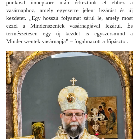
pünkösd ünnepköre után érkeztünk el ehhez a
vasárnaphoz, amely egyszerre jelent lezárást és új
kezdetet. „Egy hosszú folyamat zárul le, amely most
ezzel a Mindenszentek vasárnapjával lezárul. És
természetesen egy új kezdet is egyszersmind a
Mindenszentek vasárnapja” – fogalmazott a főpásztor.