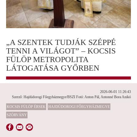
„A SZENTEK TUDJÁK SZÉPPÉ
TENNI A VILÁGOT” – KOCSIS
FÜLÖP METROPOLITA
LÁTOGATÁSA GYŐRBEN
2026-06-01 11:26:43
Szerző: Hajdúdorogi Főegyházmegye/BSZI Fotó: Anton Pál, Antonné Bora Anikó
KOCSIS FÜLÖP ÉRSEK
HAJDÚDOROGI FŐEGYHÁZMEGYE
SZÓRVÁNY