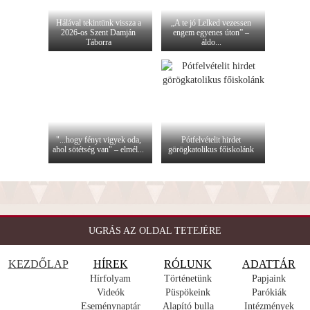
Hálával tekintünk vissza a
„A te jó Lelked vezessen
2026-os Szent Damján
engem egyenes úton” –
Táborra
áldo...
"...hogy fényt vigyek oda,
Pótfelvételit hirdet
ahol sötétség van" – elmél...
görögkatolikus főiskolánk
UGRÁS AZ OLDAL TETEJÉRE
KEZDŐLAP
HÍREK
RÓLUNK
ADATTÁR
Hírfolyam
Történetünk
Papjaink
Videók
Püspökeink
Parókiák
Eseménynaptár
Alapító bulla
Intézmények