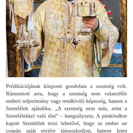
Prédikációjának központi gondolata a szentség volt.
Rámutatott arra, hogy a szentség nem valamiféle
emberi teljesítmény vagy rendkívüli képesség, hanem a
Szentlélek ajándéka. „A szentség nem más, mint a
Szentlélekkel való élet” – hangsúlyozta. A pünkösdkor
kapott Szentlélek teszi lehetővé, hogy az ember ne
csupán saját erejére támaszkodjon, hanem Isten