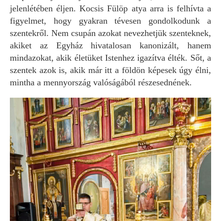
jelenlétében éljen. Kocsis Fülöp atya arra is felhívta a
figyelmet, hogy gyakran tévesen gondolkodunk a
szentekről. Nem csupán azokat nevezhetjük szenteknek,
akiket az Egyház hivatalosan kanonizált, hanem
mindazokat, akik életüket Istenhez igazítva élték. Sőt, a
szentek azok is, akik már itt a földön képesek úgy élni,
mintha a mennyország valóságából részesednének.