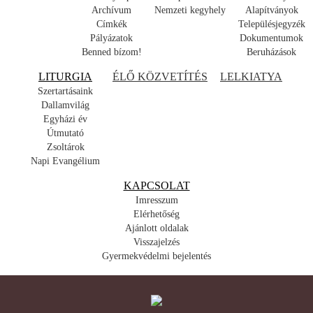
Archívum
Nemzeti kegyhely
Alapítványok
Címkék
Településjegyzék
Pályázatok
Dokumentumok
Benned bízom!
Beruházások
LITURGIA
ÉLŐ KÖZVETÍTÉS
LELKIATYA
Szertartásaink
Dallamvilág
Egyházi év
Útmutató
Zsoltárok
Napi Evangélium
KAPCSOLAT
Imresszum
Elérhetőség
Ajánlott oldalak
Visszajelzés
Gyermekvédelmi bejelentés