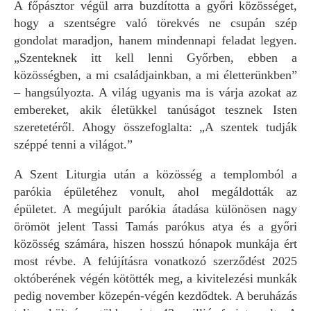
A főpásztor végül arra buzdította a győri közösséget,
hogy a szentségre való törekvés ne csupán szép
gondolat maradjon, hanem mindennapi feladat legyen.
„Szenteknek itt kell lenni Győrben, ebben a
közösségben, a mi családjainkban, a mi életterünkben”
– hangsúlyozta. A világ ugyanis ma is várja azokat az
embereket, akik életükkel tanúságot tesznek Isten
szeretetéről. Ahogy összefoglalta: „A szentek tudják
széppé tenni a világot.”
A Szent Liturgia után a közösség a templomból a
parókia épületéhez vonult, ahol megáldották az
épületet. A megújult parókia átadása különösen nagy
örömöt jelent Tassi Tamás parókus atya és a győri
közösség számára, hiszen hosszú hónapok munkája ért
most révbe. A felújításra vonatkozó szerződést 2025
októberének végén kötötték meg, a kivitelezési munkák
pedig november közepén-végén kezdődtek. A beruházás