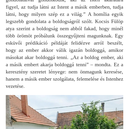
figyel, az tudja látni az Istent a másik emberben, tudja
látni, hogy milyen szép ez a világ.” A homília egyik
legszebb gondolata a boldogságról szólt. Kocsis Fülöp
atya szerint a boldogság nem abból fakad, hogy minél
több örömöt próbálunk összegyűjteni magunknak. Egy
esküvői prédikáció példáját felidézve arról beszélt,
hogy az ember akkor válik igazán boldoggá, amikor
másokat akar boldoggá tenni. „Az a boldog ember, aki
a másik embert akarja boldoggá tenni” – mondta. Ez a
keresztény szeretet lényege: nem önmagunk keresése,
hanem a másik ember szolgálata, felemelése és Istenhez
vezetése.