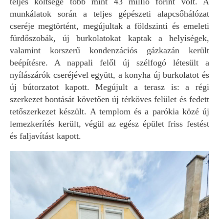
teljes költsége több mint 43 millió forint volt. A
munkálatok során a teljes gépészeti alapcsőhálózat
cseréje megtörtént, megújultak a földszinti és emeleti
fürdőszobák, új burkolatokat kaptak a helyiségek,
valamint korszerű kondenzációs gázkazán került
beépítésre. A nappali felől új szélfogó létesült a
nyílászárók cseréjével együtt, a konyha új burkolatot és
új bútorzatot kapott. Megújult a terasz is: a régi
szerkezet bontását követően új térköves felület és fedett
tetőszerkezet készült. A templom és a parókia közé új
lemezkerítés került, végül az egész épület friss festést
és faljavítást kapott.