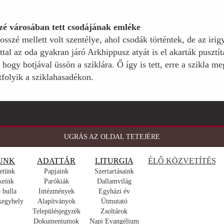
zé városában tett csodájának emléke
szé mellett volt szentélye, ahol csodák történtek, de az irig
úttal az oda gyakran járó Arkhippusz atyát is el akarták puszt
hogy botjával üssön a sziklára. Ő így is tett, erre a szikla meg
tfolyik a sziklahasadékon.
UGRÁS AZ OLDAL TETEJÉRE
UNK
ADATTÁR
LITURGIA
ÉLŐ KÖZVETÍTÉS
etünk
Papjaink
Szertartásaink
keink
Parókiák
Dallamvilág
 bulla
Intézmények
Egyházi év
kegyhely
Alapítványok
Útmutató
Településjegyzék
Zsoltárok
Dokumentumok
Napi Evangélium