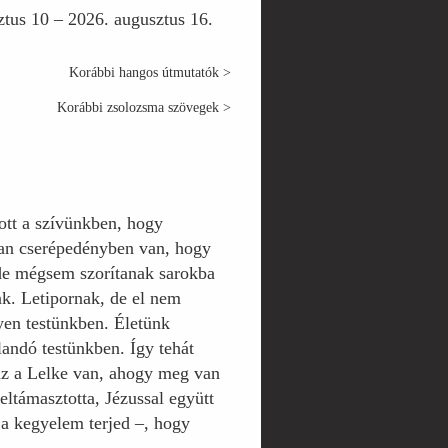
tus 10 – 2026. augusztus 16.
Korábbi hangos útmutatók >
Korábbi zsolozsma szövegek >
tott a szívünkben, hogy
ban cserépedényben van, hogy
 de mégsem szorítanak sarokba
k. Letipornak, de el nem
yen testünkben. Életünk
landó testünkben. Így tehát
az a Lelke van, ahogy meg van
eltámasztotta, Jézussal együtt
t a kegyelem terjed –, hogy