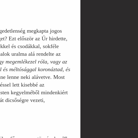
engedetlenség megkapta jogos
? Ezt először az Úr hirdette,
ekkel és csodákkal, sokféle
alok uralma alá rendelte az
gy megemlékezel róla, vagy az
l és méltósággal koronáztad, és
ne lenne neki alávetve. Most
ssel lett kisebbé az
 Isten kegyelméből mindenkiért
át dicsőségre vezeti,