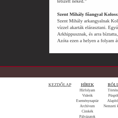
tetszett neked.”
Szent Mihály főangyal Koloss
Szent Mihály arkangyalnak Kolos
vízzel akarták elárasztani. Egy
Arkhippusznak, és arra bíztatta, 
Azóta ezen a helyen a folyam á
KEZDŐLAP
HÍREK
RÓL
Hírfolyam
Történ
Videók
Püspö
Eseménynaptár
Alapító
Archívum
Nemzeti 
Címkék
Pályázatok