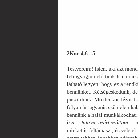
2Kor 4,6-15
Testvéreim! Isten, aki azt mond
felragyogjon előttünk Isten di
látható legyen, hogy ez a rendk
bennünket. Kétségeskedünk, de
pusztulunk. Mindenkor Jézus hal
folyamán ugyanis szüntelen halá
bennünk a halál munkálkodhat, 
írva –
hittem, azért szóltam
–, m
minket is feltámaszt, és velete