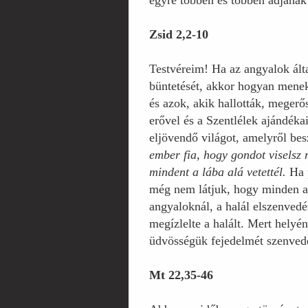
egyre többen és többen adjanak 
Zsid 2,2-10
Testvéreim! Ha az angyalok álta
büntetését, akkor hogyan menek
és azok, akik hallották, megerős
erővel és a Szentlélek ajándéka
eljövendő világot, amelyről bes
ember fia, hogy gondot viselsz 
mindent a lába alá vetettél.
Ha p
még nem látjuk, hogy minden az 
angyaloknál, a halál elszenvedé
megízlelte a halált. Mert helyén
üdvösségük fejedelmét szenvedés
Mt 22,35-46