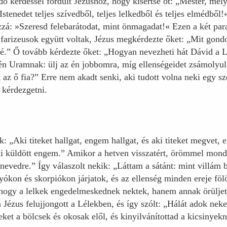
ó kérdéssel fordult Jézushoz, hogy kísértse őt: „Mester, mel
Istenedet teljes szívedből, teljes lelkedből és teljes elmédből
zá: »Szeresd felebarátodat, mint önmagadat!« Ezen a két par
 farizeusok együtt voltak, Jézus megkérdezte őket: „Mit gond
é.” Ő tovább kérdezte őket: „Hogyan nevezheti hát Dávid a L
n Uramnak: ülj az én jobbomra, míg ellenségeidet zsámolyul 
z ő fia?” Erre nem akadt senki, aki tudott volna neki egy szót
 kérdezgetni.
: „Aki titeket hallgat, engem hallgat, és aki titeket megvet,
ki küldött engem.” Amikor a hetven visszatért, örömmel mon
vedre.” Így válaszolt nekik: „Láttam a sátánt: mint villám b
ókon és skorpiókon járjatok, és az ellenség minden ereje föl
 hogy a lelkek engedelmeskednek nektek, hanem annak örüljete
ézus felujjongott a Lélekben, és így szólt: „Hálát adok ne
zeket a bölcsek és okosak elől, és kinyilvánítottad a kicsinye