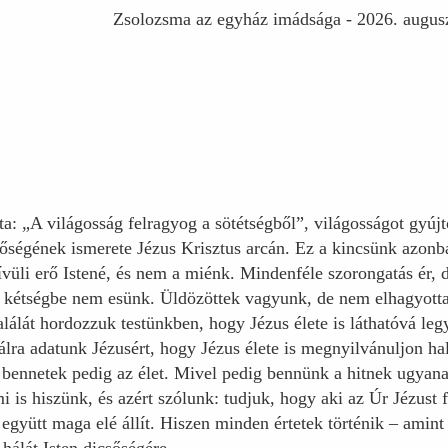
Zsolozsma az egyház imádsága - 2026. augusz
ta: „A világosság felragyog a sötétségből”, világosságot gyúj
csőségének ismerete Jézus Krisztus arcán. Ez a kincsünk azon
ívüli erő Istené, és nem a miénk. Mindenféle szorongatás ér,
 kétségbe nem esünk. Üldözöttek vagyunk, de nem elhagyotta
álát hordozzuk testünkben, hogy Jézus élete is láthatóvá leg
lra adatunk Jézusért, hogy Jézus élete is megnyilvánuljon ha
bennetek pedig az élet. Mivel pedig bennünk a hitnek ugyan
i is hiszünk, és azért szólunk: tudjuk, hogy aki az Úr Jézust f
k együtt maga elé állít. Hiszen minden értetek történik – amin