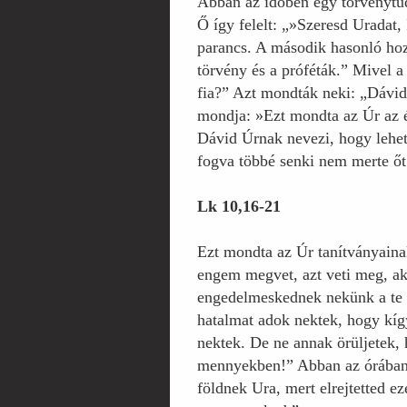
Abban az időben egy törvénytud
Ő így felelt: „»Szeresd Uradat, 
parancs. A második hasonló hoz
törvény és a próféták.” Mivel a
fia?” Azt mondták neki: „Dávid
mondja: »Ezt mondta az Úr az é
Dávid Úrnak nevezi, hogy lehet a
fogva többé senki nem merte őt
Lk 10,16-21
Ezt mondta az Úr tanítványainak
engem megvet, azt veti meg, a
engedelmeskednek nekünk a te ne
hatalmat adok nektek, hogy kígy
nektek. De ne annak örüljetek,
mennyekben!” Abban az órában J
földnek Ura, mert elrejtetted e