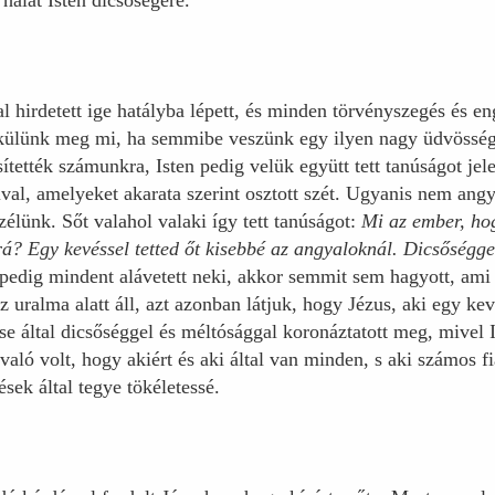
hálát Isten dicsőségére.
l hirdetett ige hatályba lépett, és minden törvényszegés és 
ülünk meg mi, ha semmibe veszünk egy ilyen nagy üdvösséget
ítették számunkra, Isten pedig velük együtt tett tanúságot jel
ival, amelyeket akarata szerint osztott szét. Ugyanis nem angy
zélünk. Sőt valahol valaki így tett tanúságot:
Mi az ember, ho
rá? Egy kevéssel tetted őt kisebbé az angyaloknál. Dicsőségge
edig mindent alávetett neki, akkor semmit sem hagyott, ami 
uralma alatt áll, azt azonban látjuk, hogy Jézus, aki egy kevé
se által dicsőséggel és méltósággal koronáztatott meg, mivel
való volt, hogy akiért és aki által van minden, s aki számos fi
ek által tegye tökéletessé.