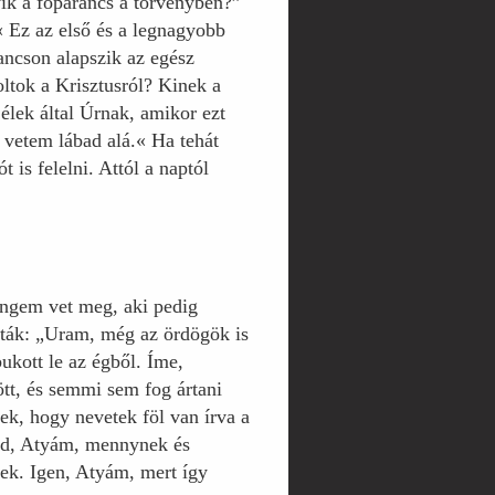
yik a főparancs a törvényben?”
!« Ez az első és a legnagyobb
ancson alapszik az egész
oltok a Krisztusról? Kinek a
élek által Úrnak, amikor ezt
vetem lábad alá.« Ha tehát
 is felelni. Attól a naptól
 engem vet meg, aki pedig
dták: „Uram, még az ördögök is
ukott le az égből. Íme,
ött, és semmi sem fog ártani
k, hogy nevetek föl van írva a
ked, Atyám, mennynek és
knek. Igen, Atyám, mert így