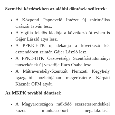
Személyi kérdésekben az alábbi döntések születtek
:
A Központi Papnevelő Intézet új spirituálisa
Császár István lesz.
A Vigília felelős kiadója a következő öt évben is
Gájer László atya lesz.
A PPKE-HTK új dékánja a következő két
esztendőben szintén Gájer László lesz.
A PPKE-HTK Ószövetségi Szentírástudományi
tanszékének új vezetője Racs Csaba lesz.
A Mátraverebély-Szentkút Nemzeti Kegyhely
igazgatói pozíciójában megerősítette Kárpáti
Kázmér OFM atyát.
Az MKPK további döntései
:
A Magyarországon működő szerzetesrendekkel
közös munkacsoport megalakulását