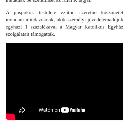
mutatnak be szentmisét az MKPK tagjai.
A püspökök testülete ezúton szeretne köszönetet
mondani mindazoknak, akik személyi jövedelemadójuk
egyházi 1 százalékával a Magyar Katolikus Egyház
szolgálatait támogatták.