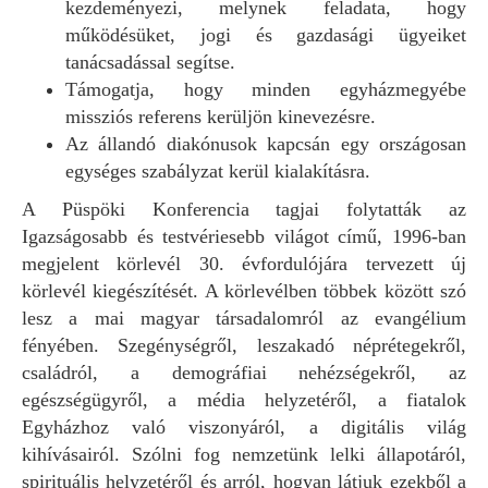
kezdeményezi, melynek feladata, hogy
működésüket, jogi és gazdasági ügyeiket
tanácsadással segítse.
Támogatja, hogy minden egyházmegyébe
missziós referens kerüljön kinevezésre.
Az állandó diakónusok kapcsán egy országosan
egységes szabályzat kerül kialakításra.
A Püspöki Konferencia tagjai folytatták az
Igazságosabb és testvériesebb világot című, 1996-ban
megjelent körlevél 30. évfordulójára tervezett új
körlevél kiegészítését. A körlevélben többek között szó
lesz a mai magyar társadalomról az evangélium
fényében. Szegénységről, leszakadó néprétegekről,
családról, a demográfiai nehézségekről, az
egészségügyről, a média helyzetéről, a fiatalok
Egyházhoz való viszonyáról, a digitális világ
kihívásairól. Szólni fog nemzetünk lelki állapotáról,
spirituális helyzetéről és arról, hogyan látjuk ezekből a