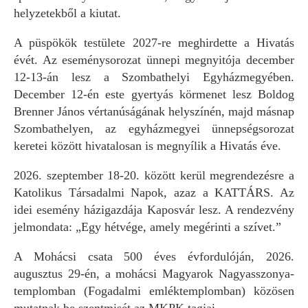
helyzetekből a kiutat.
A püspökök testülete 2027-re meghirdette a Hivatás
évét. Az eseménysorozat ünnepi megnyitója december
12-13-án lesz a Szombathelyi Egyházmegyében.
December 12-én este gyertyás körmenet lesz Boldog
Brenner János vértanúságának helyszínén, majd másnap
Szombathelyen, az egyházmegyei ünnepségsorozat
keretei között hivatalosan is megnyílik a Hivatás éve.
2026. szeptember 18-20. között kerül megrendezésre a
Katolikus Társadalmi Napok, azaz a KATTÁRS. Az
idei esemény házigazdája Kaposvár lesz. A rendezvény
jelmondata: „Egy hétvége, amely megérinti a szívet.”
A Mohácsi csata 500 éves évfordulóján, 2026.
augusztus 29-én, a mohácsi Magyarok Nagyasszonya-
templomban (Fogadalmi emléktemplomban) közösen