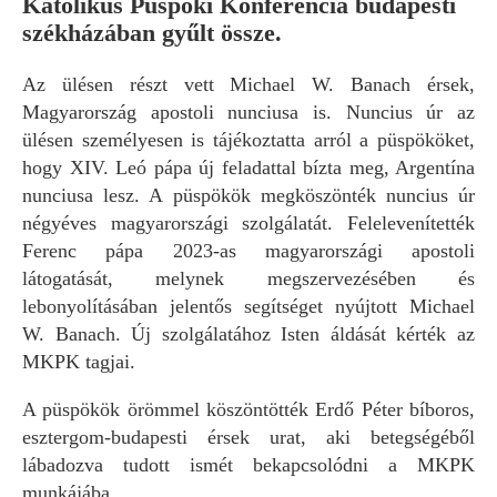
Katolikus Püspöki Konferencia budapesti
székházában gyűlt össze.
Az ülésen részt vett Michael W. Banach érsek,
Magyarország apostoli nunciusa is. Nuncius úr az
ülésen személyesen is tájékoztatta arról a püspököket,
hogy XIV. Leó pápa új feladattal bízta meg, Argentína
nunciusa lesz. A püspökök megköszönték nuncius úr
négyéves magyarországi szolgálatát. Felelevenítették
Ferenc pápa 2023-as magyarországi apostoli
látogatását, melynek megszervezésében és
lebonyolításában jelentős segítséget nyújtott Michael
W. Banach. Új szolgálatához Isten áldását kérték az
MKPK tagjai.
A püspökök örömmel köszöntötték Erdő Péter bíboros,
esztergom-budapesti érsek urat, aki betegségéből
lábadozva tudott ismét bekapcsolódni a MKPK
munkájába.