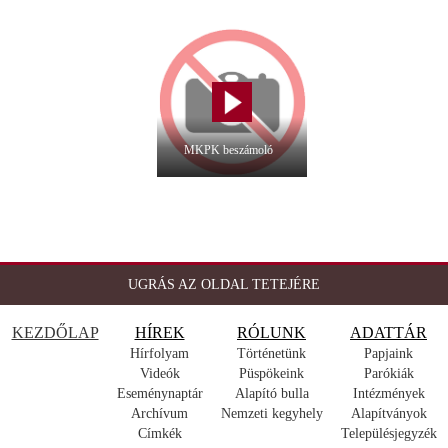
MKPK beszámoló
UGRÁS AZ OLDAL TETEJÉRE
KEZDŐLAP
HÍREK
RÓLUNK
ADATTÁR
Hírfolyam
Történetünk
Papjaink
Videók
Püspökeink
Parókiák
Eseménynaptár
Alapító bulla
Intézmények
Archívum
Nemzeti kegyhely
Alapítványok
Címkék
Településjegyzék