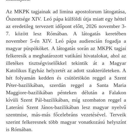
Az MKPK tagjainak ad limina apostolorum látogatása,
Őszentsége XIV. Leó pápa külföldi útja miatt egy héttel
az eredetileg tervezett időpont előtt, 2026 november 3-
7. között lesz Rómában. A látogatás keretében
november 5-én XIV. Leó pápa audiencián fogadja a
magyar püspököket. A látogatás során az MKPK tagjai
felkeresik a meghatározott vatikáni hivatalokat, ahol az
illetékes tisztségviselőkkel tekintik át a Magyar
Katolikus Egyház helyzetét az adott szakterületeken. A
hét folyamán kedden és csütörtökön reggel a Szent
Péter-bazilikában, szerdán reggel a Santa Maria
Maggiore-bazilikában pénteken délután a Falakon
kívüli Szent Pál-bazilikában, míg szombaton reggel a
Lateráni Szent János-bazilikában lesz magyar nyelvű
szentmise, más-más főcelebráns vezetésével. Terveik
szerint felkeresnek több magyar vonatkozású helyszínt
is Rómában.