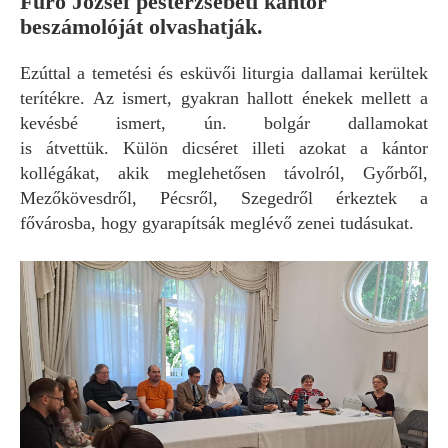
Furó József pesterzsébeti kántor
beszámolóját olvashatják.
Ezúttal a temetési és esküvői liturgia dallamai kerültek
terítékre. Az ismert, gyakran hallott énekek mellett a
kevésbé ismert, ún. bolgár dallamokat
is átvettük. Külön dicséret illeti azokat a kántor
kollégákat, akik meglehetősen távolról, Győrből,
Mezőkövesdről, Pécsről, Szegedről érkeztek a
fővárosba, hogy gyarapítsák meglévő zenei tudásukat.