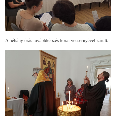
A néhány órás továbbképzés korai vecsernyével zárult.