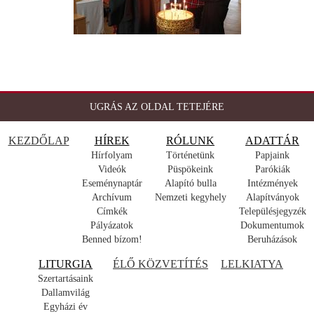
UGRÁS AZ OLDAL TETEJÉRE
KEZDŐLAP
HÍREK
RÓLUNK
ADATTÁR
Hírfolyam
Történetünk
Papjaink
Videók
Püspökeink
Parókiák
Eseménynaptár
Alapító bulla
Intézmények
Archívum
Nemzeti kegyhely
Alapítványok
Címkék
Településjegyzék
Pályázatok
Dokumentumok
Benned bízom!
Beruházások
LITURGIA
ÉLŐ KÖZVETÍTÉS
LELKIATYA
Szertartásaink
Dallamvilág
Egyházi év