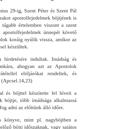
nius 29-ig, Szent Péter és Szent Pál
szakot apostolfejedelmek böjtjének is
 tágabb értelemben viszont a szent
z apostolfejedelmek ünnepét követő
olok koráig nyúlik vissza, amikor az
sel készültek.
 hirdetésére indultak. Imádság és
munkára, ahogyan azt az Apostolok
étellel elöljárókat rendeltek, és
” (Apcsel.14,23)
és böjttel készítette fel híveit a
k böjtje, több imádsága alkalmassá
og adni az előttünk álló időre.
us könyve, mint pl. nagyböjtben a
előző böjti időszaknak, vagy sajátos