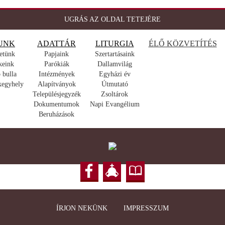
UGRÁS AZ OLDAL TETEJÉRE
UNK
ADATTÁR
LITURGIA
ÉLŐ KÖZVETÍTÉS
etünk
Papjaink
Szertartásaink
keink
Parókiák
Dallamvilág
 bulla
Intézmények
Egyházi év
kegyhely
Alapítványok
Útmutató
Településjegyzék
Zsoltárok
Dokumentumok
Napi Evangélium
Beruházások
ÍRJON NEKÜNK
IMPRESSZUM