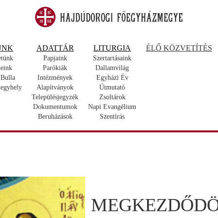
UNK
ADATTÁR
LITURGIA
ÉLŐ KÖZVETÍTÉS
etünk
Papjaink
Szertartásaink
eink
Parókiák
Dallamvilág
 Bulla
Intézmények
Egyházi Év
egyhely
Alapítványok
Útmutató
Településjegyzék
Zsoltárok
Dokumentumok
Napi Evangélium
Beruházások
Szentírás
MEGKEZDŐDÖT