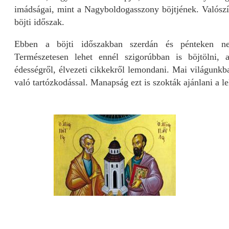
imádságai, mint a Nagyboldogasszony böjtjének. Valószí
böjti időszak.
Ebben a böjti időszakban szerdán és pénteken ne
Természetesen lehet ennél szigorúbban is böjtölni, 
édességről, élvezeti cikkekről lemondani. Mai világunkba
való tartózkodással. Manapság ezt is szokták ajánlani a le