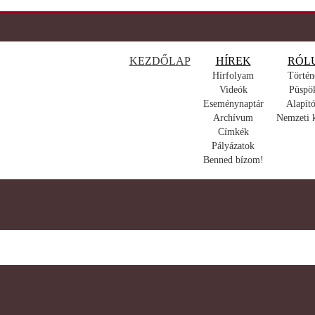
KEZDŐLAP
HÍREK
RÓL
Hírfolyam
Történ
Videók
Püspö
Eseménynaptár
Alapító
Archívum
Nemzeti 
Címkék
Pályázatok
Benned bízom!