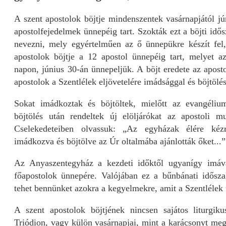
A szent apostolok böjtje mindenszentek vasárnapjától jú
apostolfejedelmek ünnepéig tart. Szokták ezt a böjti idő
nevezni, mely egyértelműen az ő ünnepükre készít fel,
apostolok böjtje a 12 apostol ünnepéig tart, melyet a
napon, június 30-án ünnepeljük. A böjt eredete az apost
apostolok a Szentlélek eljövetelére imádsággal és böjtölés
Sokat imádkoztak és böjtöltek, mielőtt az evangélium
böjtölés után rendeltek új elöljárókat az apostoli 
Cselekedeteiben olvassuk: „Az egyházak élére kézrát
imádkozva és böjtölve az Úr oltalmába ajánlották őket...
Az Anyaszentegyház a kezdeti időktől ugyanígy imával 
főapostolok ünnepére. Valójában ez a bűnbánati idősza
tehet bennünket azokra a kegyelmekre, amit a Szentlélek f
A szent apostolok böjtjének nincsen sajátos liturgik
Triódion, vagy külön vasárnapjai, mint a karácsonyt meg