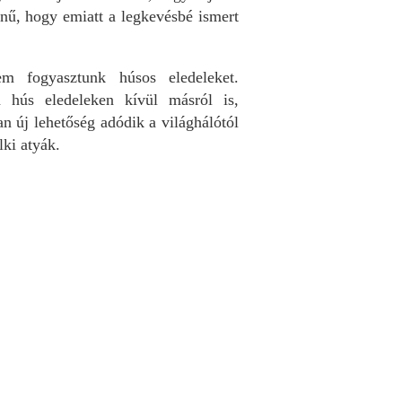
nű, hogy emiatt a legkevésbé ismert
m fogyasztunk húsos eledeleket.
a hús eledeleken kívül másról is,
n új lehetőség adódik a világhálótól
lki atyák.