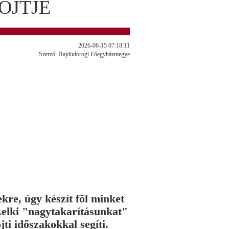
ÖJTJE
2026-06-15 07:18:11
Szerző: Hajdúdorogi Főegyházmegye
re, úgy készít föl minket
Lelki "nagytakarításunkat"
i időszakokkal segíti.