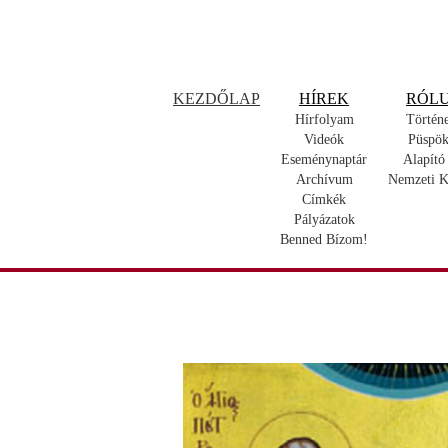
KEZDŐLAP
HÍREK
RÓL
Hírfolyam
Történ
Videók
Püspök
Eseménynaptár
Alapító
Archívum
Nemzeti K
Címkék
Pályázatok
Benned Bízom!