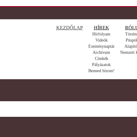
KEZDŐLAP
HÍREK
RÓL
Hírfolyam
Történ
Videók
Püspö
Eseménynaptár
Alapító
Archívum
Nemzeti 
Címkék
Pályázatok
Benned bízom!