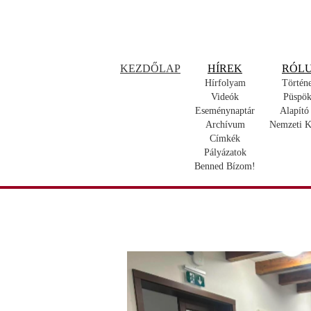
KEZDŐLAP
HÍREK
RÓL
Hírfolyam
Történ
Videók
Püspök
Eseménynaptár
Alapító
Archívum
Nemzeti K
Címkék
Pályázatok
Benned Bízom!