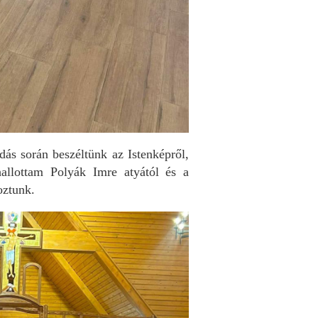
adás során beszéltünk az Istenképről,
hallottam Polyák Imre atyától és a
oztunk.