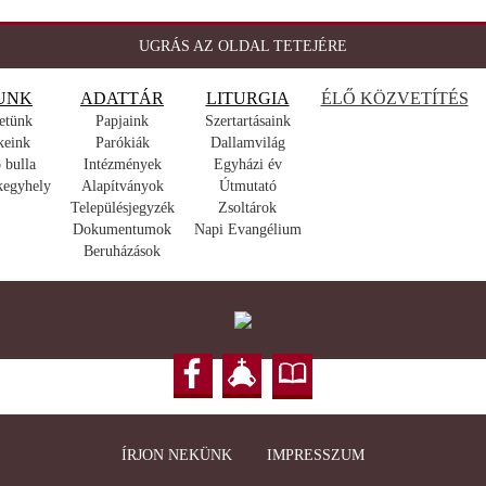
UGRÁS AZ OLDAL TETEJÉRE
UNK
ADATTÁR
LITURGIA
ÉLŐ KÖZVETÍTÉS
etünk
Papjaink
Szertartásaink
keink
Parókiák
Dallamvilág
 bulla
Intézmények
Egyházi év
kegyhely
Alapítványok
Útmutató
Településjegyzék
Zsoltárok
Dokumentumok
Napi Evangélium
Beruházások
ÍRJON NEKÜNK
IMPRESSZUM