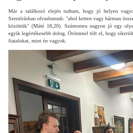
Már a találkozó elején tudtam, hogy jó helyen vagy
Szentírásban olvashatunk: "ahol ketten vagy hárman öss
közöttük" (Máté 18,20). Számomra nagyon jó egy olyan
egyik legértékesebb dolog. Örömmel tölt el, hogy sikerü
fiatalokat, mint én vagyok.