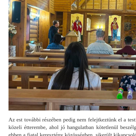
Az est további részében pedig nem felejtkeztünk el a tes
közeli étterembe, ahol jó hangulatban kötetlenül besz
ebben a fiatal keresztény közösségben, sikerült kikapcso