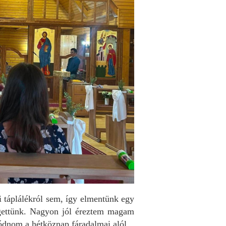
ti táplálékról sem, így elmentünk egy
élgettünk. Nagyon jól éreztem magam
lódnom a hétköznap fáradalmai alól.