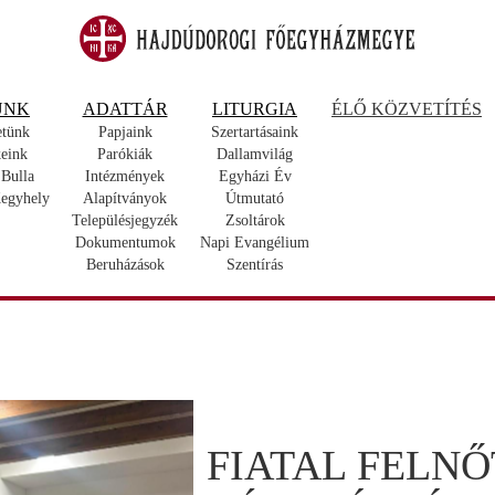
UNK
ADATTÁR
LITURGIA
ÉLŐ KÖZVETÍTÉS
etünk
Papjaink
Szertartásaink
eink
Parókiák
Dallamvilág
 Bulla
Intézmények
Egyházi Év
egyhely
Alapítványok
Útmutató
Településjegyzék
Zsoltárok
Dokumentumok
Napi Evangélium
Beruházások
Szentírás
FIATAL FELNŐ