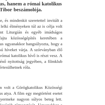
us, hanem a római katolikus
 Tibor beszámolója.
 és mindenkit szeretettel invitált a
elki élményeken túl az is célja volt
t Liturgián és egyéb imádságos
ajta közösségépítés keretében a
us ugyanakkor hangsúlyozta, hogy a
sú híveket várja. A szórványban élő
római katolikus hívő is részt vesz. A
rténő nyitottság jegyében, a filmklub
 értesülhetnek róla.
án volt a Görögkatolikus Közösségi
s atya. A film egy megtörtént esetet
gyermeke nagyon súlyos beteg lett.