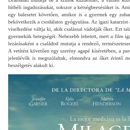
Drámaian mutatja be a szülők küzdelmét, a vallási kö
hitbéli ingadozásukat, sokszor a kétségbeesésüket is. Am
egy balesetet követően, amikor is a gyermek egy zuhaná
bekövetkezik a csodálatos gyógyulása. Az igazi katarzist
viselkedése váltja ki, akik csalással vádolják őket. Ezt tal
gyermekük betegségét. Nehezebb lehetett, mert a film igaz
lezárásaként a családod mutatja a rendező, természetese
A vetítést követően egy szerény agapé kíséretében, a pa
jelenlévők is megszólaltak, elmondva az őket érintő m
beszélgetés alakult ki.