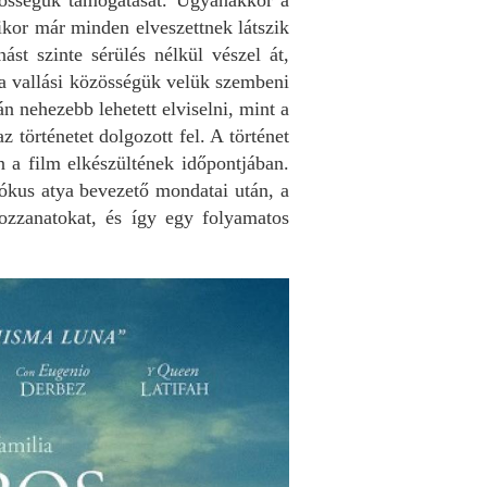
zösségük támogatását. Ugyanakkor a
ikor már minden elveszettnek látszik
st szinte sérülés nélkül vészel át,
 a vallási közösségük velük szembeni
án nehezebb lehetett elviselni, mint a
 történetet dolgozott fel. A történet
n a film elkészültének időpontjában.
rókus atya bevezető mondatai után, a
ozzanatokat, és így egy folyamatos