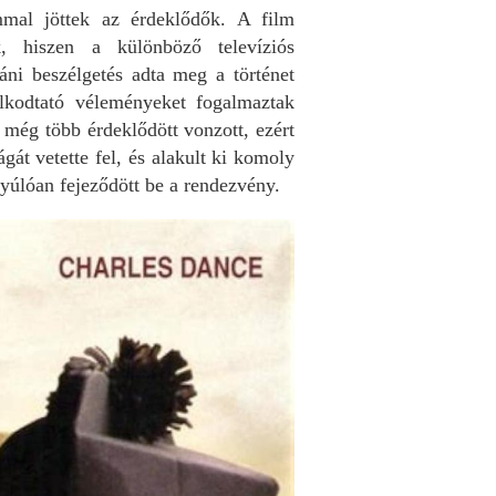
mmal jöttek az érdeklődők. A film
nk, hiszen a különböző televíziós
táni beszélgetés adta meg a történet
lkodtató véleményeket fogalmaztak
még több érdeklődött vonzott, ezért
gát vetette fel, és alakult ki komoly
nyúlóan fejeződött be a rendezvény.