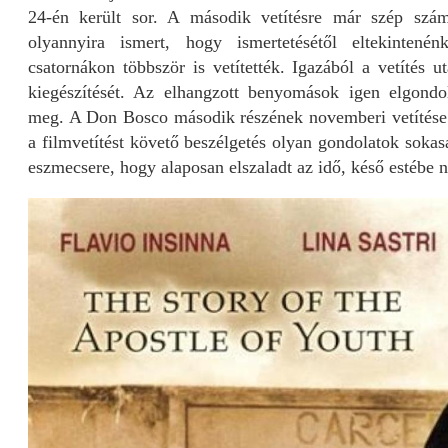
24-én került sor. A második vetítésre már szép szá
olyannyira ismert, hogy ismertetésétől eltekintené
csatornákon többször is vetítették. Igazából a vetítés u
kiegészítését. Az elhangzott benyomások igen elgondo
meg. A Don Bosco második részének novemberi vetítése 
a filmvetítést követő beszélgetés olyan gondolatok sokasá
eszmecsere, hogy alaposan elszaladt az idő, késő estébe 