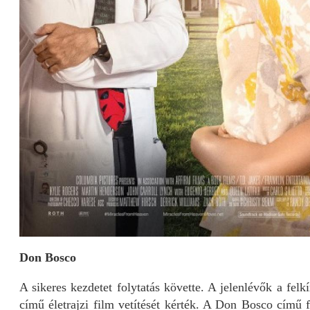
Don Bosco
A sikeres kezdetet folytatás követte. A jelenlévők a fel
című életrajzi film vetítését kérték. A Don Bosco című f