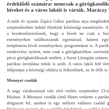
érdeklődő számára: nemcsak a görögkatolik
híveket és a város lakóit is várták. Maráczy
A múlt év nyarán Zajácz Gábor parókus atya meghirdette,
szeptemberben induló filmklub közösségi eseményére. A l
a kezdeményezésnek, hogy a hívek ne csak a Szen
eseményeken találkozzanak egymással, hanem egyf
templomon kívül eseményeken, programokon is. A parók
rendezvény nyitott, nem csak a görögkatolikus szertartá
pécsi görögkatolikusok mellett, a Szent Liturgián számos 
parókus invitálása nekik is szólt. A város lakói felé tö
időpontjai a közöségi oldalra is felkerülnek, az itt élők is
Mennyei csodák
A nagy várakozással várt első vetítés szeptember 23-
Házban. A Mennyei csodák című filmet vetítette a paróku
dolgozott fel, amikor is egy mélyen vallásos család 