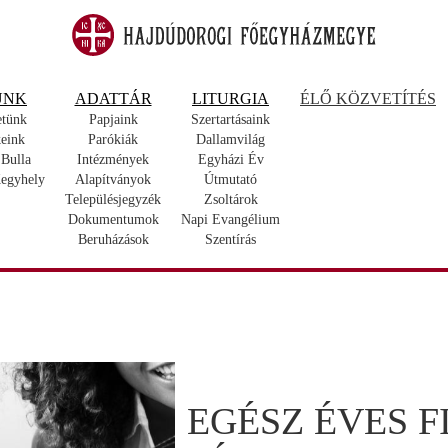
UNK
ADATTÁR
LITURGIA
ÉLŐ KÖZVETÍTÉS
etünk
Papjaink
Szertartásaink
eink
Parókiák
Dallamvilág
 Bulla
Intézmények
Egyházi Év
egyhely
Alapítványok
Útmutató
Településjegyzék
Zsoltárok
Dokumentumok
Napi Evangélium
Beruházások
Szentírás
EGÉSZ ÉVES 