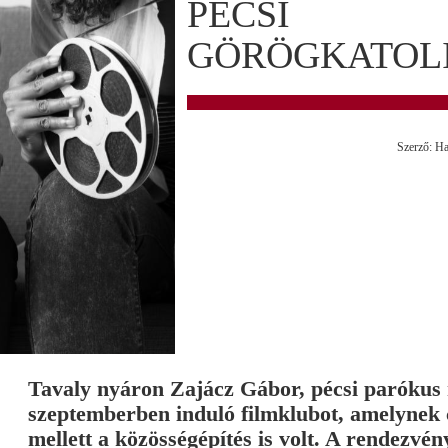
PÉCSI
GÖRÖGKATOL
Szerző: Ha
Tavaly nyáron Zajácz Gábor, pécsi parókus 
szeptemberben induló filmklubot, amelynek cé
mellett a közösségépítés is volt. A rendezvén