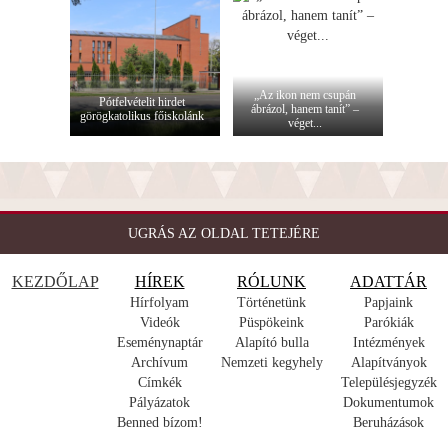
„Az ikon nem csupán
Pótfelvételit hirdet
ábrázol, hanem tanít” –
görögkatolikus főiskolánk
véget...
UGRÁS AZ OLDAL TETEJÉRE
KEZDŐLAP
HÍREK
RÓLUNK
ADATTÁR
Hírfolyam
Történetünk
Papjaink
Videók
Püspökeink
Parókiák
Eseménynaptár
Alapító bulla
Intézmények
Archívum
Nemzeti kegyhely
Alapítványok
Címkék
Településjegyzék
Pályázatok
Dokumentumok
Benned bízom!
Beruházások