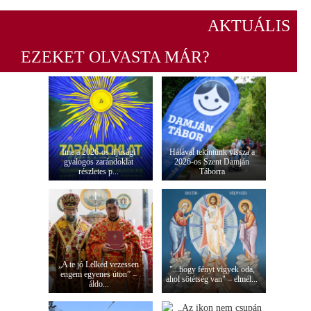
AKTUÁLIS
EZEKET OLVASTA MÁR?
Íme a 2026-os ifjúsági
Hálával tekintünk vissza a
gyalogos zarándoklat
2026-os Szent Damján
részletes p...
Táborra
„A te jó Lelked vezessen
"...hogy fényt vigyek oda,
engem egyenes úton” –
ahol sötétség van" – elmél...
áldo...