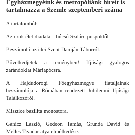
Egyházmegyéink és metropóliánk híreit is
tartalmazza a Szemle szeptemberi száma
A tartalomból:
Az örök élet diadala – búcsú Szilárd püspöktől.
Beszámoló az idei Szent Damján Táborról.
Bővelkedjetek a reményben! Ifjúsági gyalogos
zarándoklat Máriapócsra.
A Hajdúdorogi Főegyházmegye fiataljainak
beszámolója a Rómában rendezett Jubileumi Ifjúsági
Találkozóról.
Misztice bazilita monostora.
Gánicz László, Gedeon Tamás, Grunda Dávid és
Melles Tivadar atya elmélkedése.