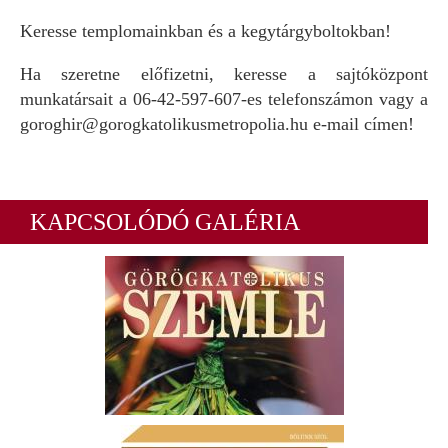
Keresse templomainkban és a kegytárgyboltokban!
Ha szeretne előfizetni, keresse a sajtóközpont
munkatársait a 06-42-597-607-es telefonszámon vagy a
goroghir@gorogkatolikusmetropolia.hu e-mail címen!
KAPCSOLÓDÓ GALÉRIA