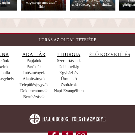
"...hogy fényt vigyek oda,
Pótfe
 Damján
engem egyenes úton” –
ahol sötétség van" – elmél...
görögkat
áldo...
UGRÁS AZ OLDAL TETEJÉRE
UNK
ADATTÁR
LITURGIA
ÉLŐ KÖZVETÍTÉS
etünk
Papjaink
Szertartásaink
keink
Parókiák
Dallamvilág
 bulla
Intézmények
Egyházi év
kegyhely
Alapítványok
Útmutató
Településjegyzék
Zsoltárok
Dokumentumok
Napi Evangélium
Beruházások