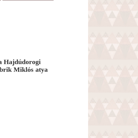
a Hajdúdorogi
brik Miklós atya