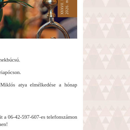
rmekbúcsú.
riapócson.
Miklós atya elmélkedése a hónap
ait a 06-42-597-607-es telefonszámon
men!