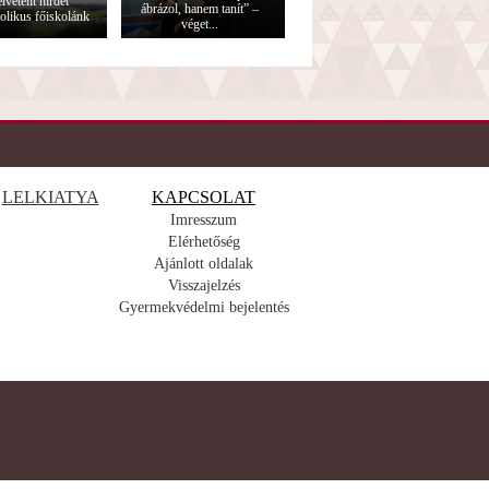
lvételit hirdet
ábrázol, hanem tanít” –
olikus főiskolánk
véget...
LELKIATYA
KAPCSOLAT
Imresszum
Elérhetőség
Ajánlott oldalak
Visszajelzés
Gyermekvédelmi bejelentés