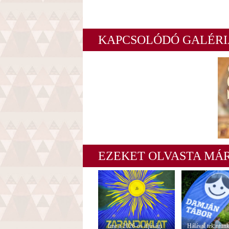
KAPCSOLÓDÓ GALÉRI
EZEKET OLVASTA MÁ
Íme a 2026-os ifjúsági
Hálával tekintünk