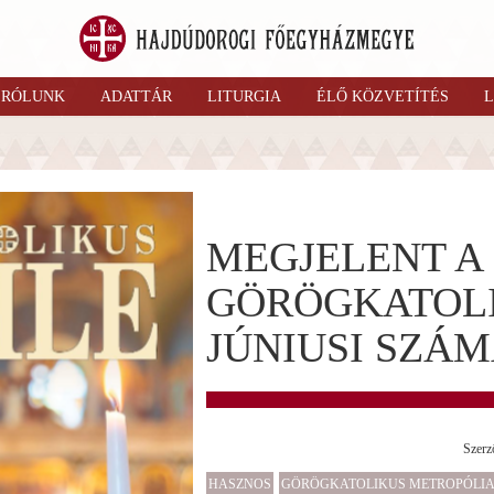
RÓLUNK
ADATTÁR
LITURGIA
ÉLŐ KÖZVETÍTÉS
L
MEGJELENT A
GÖRÖGKATOL
JÚNIUSI SZÁ
Szerz
HASZNOS
GÖRÖGKATOLIKUS METROPÓLI