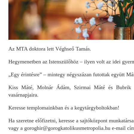
Az MTA doktora lett Véghseő Tamás.
Hegymenetben az Istenszülőhöz – ilyen volt az idei gye
„Egy érintésre” – mintegy négyszázan futottak együtt Má
Kiss Máté, Molnár Ádám, Szirmai Máté és Bubrik 
vasárnapjaira.
Keresse templomainkban és a kegytárgyboltokban!
Ha szeretne előfizetni, keresse a sajtóközpont munkatárs
vagy a goroghir@gorogkatolikusmetropolia.hu e-mail cí