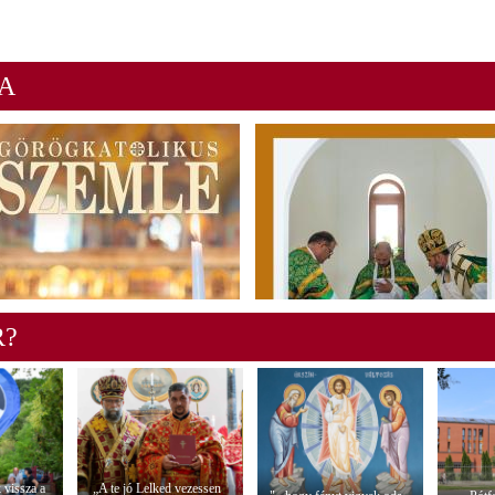
A
R?
 vissza a
„A te jó Lelked vezessen