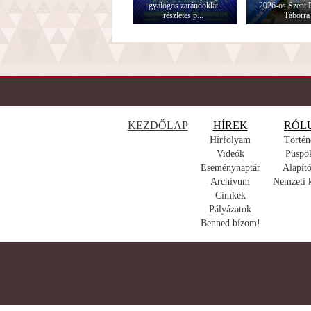
gyalogos zarándoklat
2026-os Szent
részletes p...
Táborra
KEZDŐLAP
HÍREK
RÓL
Hírfolyam
Történ
Videók
Püspö
Eseménynaptár
Alapító
Archívum
Nemzeti 
Címkék
Pályázatok
Benned bízom!