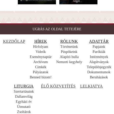
véget...
UGRÁS AZ OLDAL TETEJÉRE
KEZDŐLAP
HÍREK
RÓLUNK
ADATTÁR
Hírfolyam
Történetünk
Papjaink
Videók
Püspökeink
Parókiák
Eseménynaptár
Alapító bulla
Intézmények
Archívum
Nemzeti kegyhely
Alapítványok
Címkék
Településjegyzék
Pályázatok
Dokumentumok
Benned bízom!
Beruházások
LITURGIA
ÉLŐ KÖZVETÍTÉS
LELKIATYA
Szertartásaink
Dallamvilág
Egyházi év
Útmutató
Zsoltárok