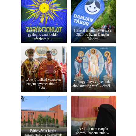
Íme a 2026-os ifjúsági
Hálával tekintünk vissza a
gyalogos zarándoklat
2026-os Szent Damján
részletes p...
Táborra
„A te jó Lelked vezessen
"...hogy fényt vigyek oda,
engem egyenes úton” –
ahol sötétség van" – elmél...
áldo...
„Az ikon nem csupán
Pótfelvételit hirdet
ábrázol, hanem tanít” –
görögkatolikus főiskolánk