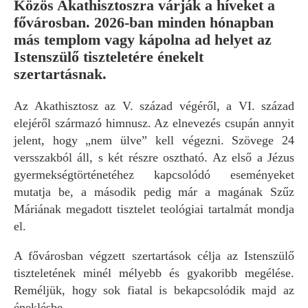
Közös Akathisztoszra várják a híveket a
fővárosban. 2026-ban minden hónapban
más templom vagy kápolna ad helyet az
Istenszülő tiszteletére énekelt
szertartásnak.
Az Akathisztosz az V. század végéről, a VI. század
elejéről származó himnusz. Az elnevezés csupán annyit
jelent, hogy „nem ülve” kell végezni. Szövege 24
versszakból áll, s két részre osztható. Az első a Jézus
gyermekségtörténetéhez kapcsolódó eseményeket
mutatja be, a második pedig már a magának Szűz
Máriának megadott tisztelet teológiai tartalmát mondja
el.
A fővárosban végzett szertartások célja az Istenszülő
tiszteletének minél mélyebb és gyakoribb megélése.
Reméljük, hogy sok fiatal is bekapcsolódik majd az
éneklésbe.